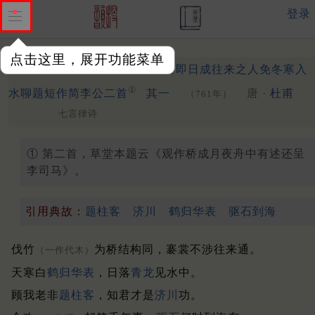
登录
点击这里，展开功能菜单
陪李七司马皂江上观造竹桥即日成往来之人免冬寒入
①
水聊题短作简李公二首
其一
唐 ·
杜甫
（761年）
七言律诗
① 第二首，草堂本题云《观作桥成月夜舟中有述还呈
李司马》。
引用典故：
题柱客
济川
鹤归华表
驱石到海
伐竹
为桥结构同，褰裳不涉往来通。
（一作代木）
天寒白
鹤归
华表
，日落
青龙
见水中。
顾我老非
题柱客
，知君才是
济川
功。