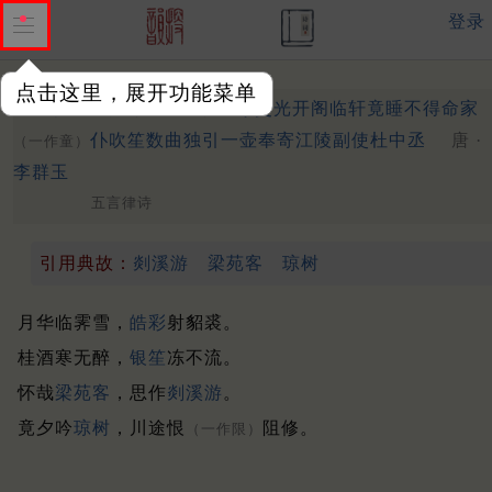
登录
点击这里，展开功能菜单
腊夜雪霁
月彩交光开阁临轩竟睡不得命家
（一作霁雪）
仆吹笙数曲独引一壶奉寄江陵副使杜中丞
唐 ·
（一作童）
李群玉
五言律诗
引用典故：
剡溪游
梁苑客
琼树
月华临霁雪，
皓彩
射貂裘。
桂酒寒无醉，
银笙
冻不流。
怀哉
梁苑客
，思作
剡溪游
。
竟夕吟
琼树
，川途恨
阻修。
（一作限）