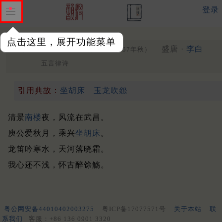
登录
点击这里，展开功能菜单
陪宋中丞武昌夜饮怀古
盛唐 ·
李白
（757年秋）
五言律诗
引用典故：
坐胡床
玉龙吹怨
清景
南楼
夜，风流在武昌。
庾公爱秋月，乘兴
坐胡床
。
龙笛吟寒水，天河落晓霜。
我心还不浅，怀古醉馀觞。
粤公网安备44010402003275
粤ICP备17077571号
关于本站
联
系我们
客服：+86 136 0901 3320