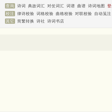
查询
诗词
典故词汇
对仗词汇
词谱
曲谱
诗词地图
登
校注
律诗校验
词格校验
曲格校验
对联校验
自动笺注
其它
简繁转换
诗社
诗词书店