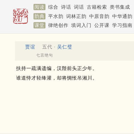
阅读
综合
诗话
词话
古籍检索
类书集成
韵典
平水韵
词林正韵
中原音韵
中华通韵
课堂
律绝创作
填词入门
公开课
学习指南
贾谊
五代 ·
吴仁璧
七言绝句
扶持一疏满遗编，汉陛前头正少年。
谁道恃才轻绛灌，却将惆怅吊湘川。