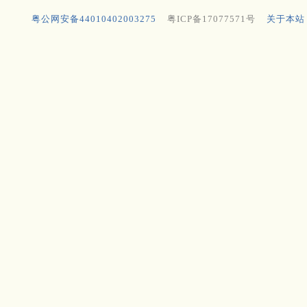
粤公网安备44010402003275
粤ICP备17077571号
关于本站