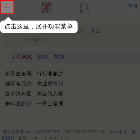
登录
点击这里，展开功能菜单
送刘秀才往东洛
唐末至五代 ·
齐己
五言律诗
引用典故：
鹏化
曹刘
羡子去东周，行行非旅游。
烟霄有兄弟，事业尽
曹刘
。
洛水清奔夏，嵩云白入秋。
来年遂
鹏化
，一举上瀛洲。
粤公网安备44010402003275
粤ICP备17077571号
关于本站
联
系我们
客服：+86 136 0901 3320