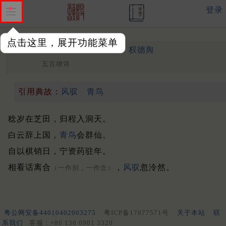
登录
点击这里，展开功能菜单
送王鍊师赴王屋洞
中唐 ·
权德舆
五言律诗
引用典故：
风驭
青鸟
稔岁在芝田，归程入洞天。
白云辞上国，
青鸟
会群仙。
自以棋销日，宁资药驻年。
相看话离合
，
风驭
忽泠然。
（一作别，一作念）
粤公网安备44010402003275
粤ICP备17077571号
关于本站
联
系我们
客服：+86 136 0901 3320