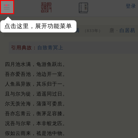
登录
点击这里，展开功能菜单
咏兴五首
其四
四月池水满
唐 ·
白居易
（833年）
引用典故：
自致青冥上
四月池水满，龟游鱼跃出。
吾亦爱吾池，池边开一室。
人鱼虽异族，其乐归于一。
且与尔为徒，逍遥同过日。
尔无羡沧海，蒲藻可委质。
吾亦忘青云，衡茅足容膝。
况吾与尔辈，本非蛟龙匹。
假如云雨来，祗是池中物。