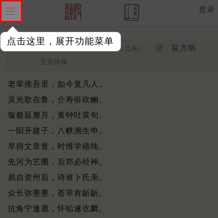
登录
点击这里，展开功能菜单
介庵先生八十寿诗四十韵
清 ·
翁方纲
（乙未）
五言排律
老辈推吾里，如今复几人。
灵光歌在鲁，介寿俗吹豳。
璇极延釐月，黄钟吐荚旬。
一阳开建子，八帙溯生申。
早得文章誉，时维学殖纯。
先河为艺圃，后郑必经神。
易自资州后，诗谁卜氏亲。
众长弥亹亹，荟萃肯龂龂。
抗角宁逢鹿，怀铅遂讫麟。