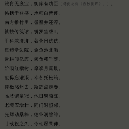
箴肓无废业，衡库有功臣
。
（冯犹龙有《春秋衡库》。）
帖括于兹盛，承师自昔遵。
南方推竹里，耆耋并还淳。
孰抉传笺诂，纷罗笙磬𪛊。
甲科兼济济，著录日侁侁。
集鳣堂边院，金鱼池北漘。
舌耕倾亿廪，箧负积千薪。
阶砌红榴树，摩挲月露晨。
勖毋忘灌溉，幸各托松筠。
捧檄洺州去，斯筵点瑟春。
临歧谓童冠，他日聚荀陈。
老境应增壮，同门迥照邻。
光辉动桑梓，德业润簪绅。
廿载祝之久，今朝愿果伸。