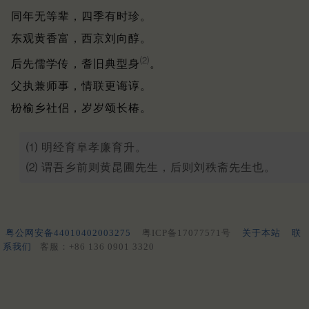
同年无等辈，四季有时珍。
东观黄香富，西京刘向醇。
⑵
后先儒学传，耆旧典型身
。
父执兼师事，情联更诲谆。
枌榆乡社侣，岁岁颂长椿。
⑴ 明经育阜孝廉育升。
⑵ 谓吾乡前则黄昆圃先生，后则刘秩斋先生也。
粤公网安备44010402003275
粤ICP备17077571号
关于本站
联
系我们
客服：+86 136 0901 3320