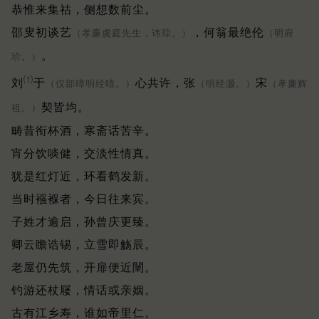
恭惟来集祜，侧想数前尘。
邵叟初谈艺
，何翁最绝伦
（孝廉虞庭先生，讳琮。）
（明府
。
玠。）
⑴
刘
于
心共许，张
宋
（仪部暲明经暿。）
（明经灏。）
（孝廉辉
契皆均。
祖。）
畴昔衔杯酒，寒斋话苦辛。
宵分饮啖健，交淡性情真。
犹是红灯近，环看鹤发新。
当时襁褓者，今日往来宾。
子姓才逾启，孙曾庆更臻。
卿云瞻诰锡，立雪即觞辰。
老屋仍先筑，开扉便近闉。
钓游还杖屦，情话或亲姻。
古有江乡寿，谁如帝里仁。