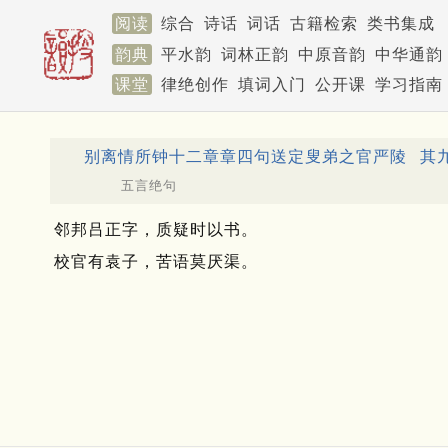
阅读
综合
诗话
词话
古籍检索
类书集成
韵典
平水韵
词林正韵
中原音韵
中华通韵
课堂
律绝创作
填词入门
公开课
学习指南
别离情所钟十二章章四句送定叟弟之官严陵
其
五言绝句
邻邦吕正字，质疑时以书。
校官有袁子，苦语莫厌渠。