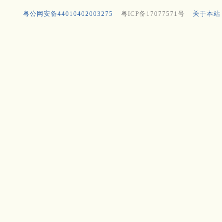
粤公网安备44010402003275
粤ICP备17077571号
关于本站