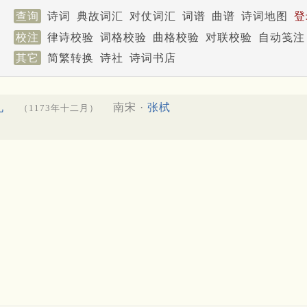
查询
诗词
典故词汇
对仗词汇
词谱
曲谱
诗词地图
登
校注
律诗校验
词格校验
曲格校验
对联校验
自动笺注
其它
简繁转换
诗社
诗词书店
九
南宋 ·
张栻
（1173年十二月）