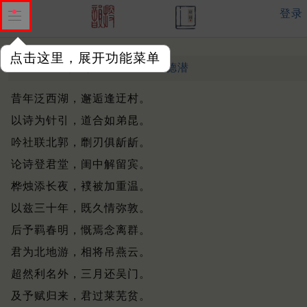
登录
点击这里，展开功能菜单
哭周迂村
其一
清 ·
沈德潜
昔年泛西湖，邂逅逢迂村。
以诗为针引，道合如弟昆。
吟社联北郭，劘刃俱龂龂。
论诗登君堂，闺中解留宾。
桦烛添长夜，襆被加重温。
以兹三十年，既久情弥敦。
后予羁春明，慨焉念离群。
君为北地游，相将吊燕云。
超然利名外，三月还吴门。
及予赋归来，君过莱芜贫。