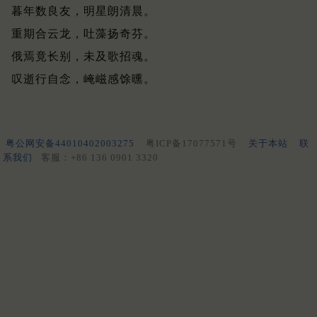
暮年数良友，明星朗清晨。
重期合云龙，吐藻扬奇芬。
俄焉竟长别，未及歌招魂。
叹逝行自念，崦嵫感馀曛。
粤公网安备44010402003275
粤ICP备17077571号
关于本站
联
系我们
客服：+86 136 0901 3320