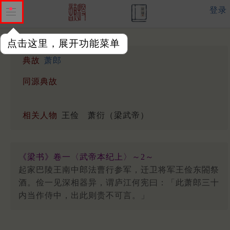
登录
点击这里，展开功能菜单
典故
萧郎
同源典故
相关人物
王俭
萧衍（梁武帝）
《梁书》卷一〈武帝本纪上〉～2～
起家巴陵王南中郎法曹行参军，迁卫将军王俭东閤祭
酒。俭一见深相器异，谓庐江何宪曰：「此萧郎三十
内当作侍中，出此则贵不可言。」