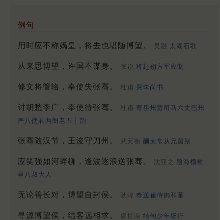
例句
用时应不称娲皇，将去也堪随博望。
吴融
太湖石歌
从来思博望，许国不谋身。
张说
将赴朔方军应制
修文将管辂，奉使失张骞。
杜甫
哭李尚书
讨胡愁李广，奉使待张骞。
杜甫
寄岳州贾司马六丈巴州
严八使君两阁老五十韵
张骞随汉节，王浚守刀州。
武元衡
酬太常从兄留别
应笑强如河畔柳，逢波逐浪送张骞。
沈亚之
题海榴树
呈八叔大人
无论善长对，博望自封侯。
耿湋
奉送崔侍御和蕃
寻源博望侯，结客远相求。
虞世南
结句少年场行