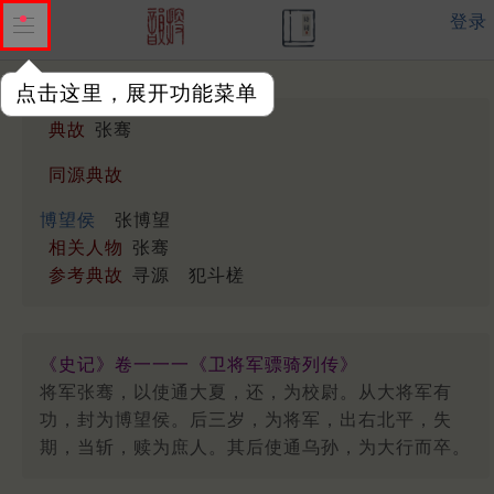
登录
点击这里，展开功能菜单
典故
张骞
同源典故
博望侯
张博望
相关人物
张骞
参考典故
寻源
犯斗槎
《史记》卷一一一《卫将军骠骑列传》
将军张骞，以使通大夏，还，为校尉。从大将军有
功，封为博望侯。后三岁，为将军，出右北平，失
期，当斩，赎为庶人。其后使通乌孙，为大行而卒。