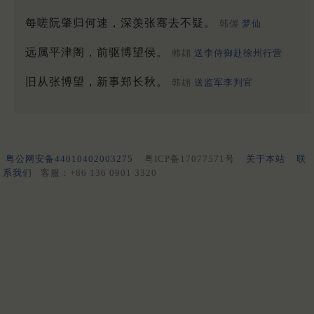
每嗟阮肇归何速，深羡张骞去不疑。
韩偓
梦仙
远属平津阁，前驱博望侯。
韩翃
送李侍御赴徐州行营
旧从张博望，新事郑长秋。
韩翃
送监军李判官
粤公网安备44010402003275
粤ICP备17077571号
关于本站
联
系我们
客服：+86 136 0901 3320