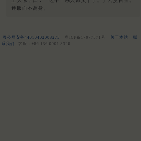
王大惊，曰：「嗟乎！寡人诚负于子。」乃赏百金。
遂服而不离身。
粤公网安备44010402003275
粤ICP备17077571号
关于本站
联
系我们
客服：+86 136 0901 3320