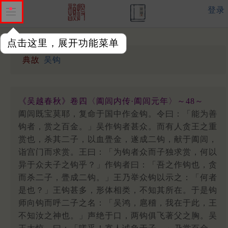
登录
点击这里，展开功能菜单
典故
吴钩
《吴越春秋》卷四〈阖闾内传·阖闾元年〉～48～
阖闾既宝莫耶，复命于国中作金钩。令曰：「能为善
钩者，赏之百金。」吴作钩者甚众。而有人贪王之重
赏也，杀其二子，以血舋金，遂成二钩，献于阖闾，
诣宫门而求赏。王曰：「为钩者众而子独求赏，何以
异于众夫子之钩乎？」作钩者曰：「吾之作钩也，贪
而杀二子，舋成二钩。」王乃举众钩以示之：「何者
是也？」王钩甚多，形体相类，不知其所在。于是钩
师向钩而呼二子之名：「吴鸿，扈稽，我在于此，王
不知汝之神也。」声绝于口，两钩俱飞著父之胸。吴