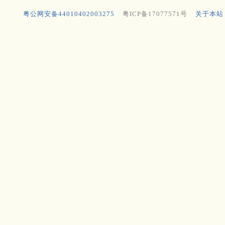
粤公网安备44010402003275
粤ICP备17077571号
关于本站