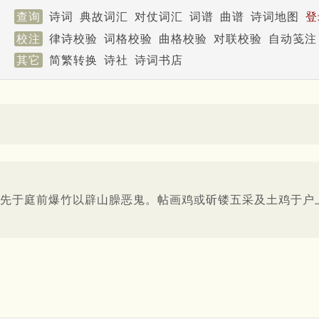
查询
诗词
典故词汇
对仗词汇
词谱
曲谱
诗词地图
登
校注
律诗校验
词格校验
曲格校验
对联校验
自动笺注
其它
简繁转换
诗社
诗词书店
先于庭前爆竹以辟山臊恶鬼。帖画鸡或斫镂五采及土鸡于户