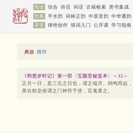
阅读
综合
诗话
词话
古籍检索
类书集成
韵典
平水韵
词林正韵
中原音韵
中华通韵
课堂
律绝创作
填词入门
公开课
学习指南
典故
桃符
《荆楚岁时记》第一部〈宝颜堂秘笈本〉～32～
正月一日，是三元之日也，谓之端月。鸡鸣而起，
荼右郁垒俗谓之门神符于傍，百鬼畏之。