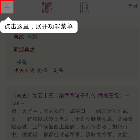
登录
点击这里，展开功能菜单
典故
孙刘
同源典故
权备
相关人物
孙权
刘备
《南史》卷五十三〈梁武帝诸子列传·武陵王纪〉～
328～
初，天监中，震太阳门，成字曰：「绍宗梁位唯武
王。」解者以武陵王当之，于是朝野属意焉。及侯景
陷台城，上甲侯韶西上至硖，出武帝密敕，加纪侍
中、假黄钺、都督征讨诸军事、骠骑大将军、太尉、