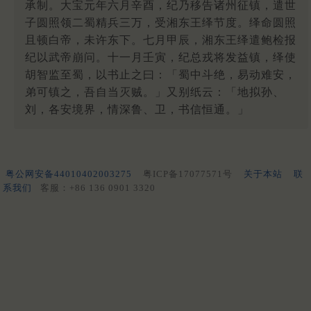
承制。大宝元年六月辛酉，纪乃移告诸州征镇，遣世
子圆照领二蜀精兵三万，受湘东王绎节度。绎命圆照
且顿白帝，未许东下。七月甲辰，湘东王绎遣鲍检报
纪以武帝崩问。十一月壬寅，纪总戎将发益镇，绎使
胡智监至蜀，以书止之曰：「蜀中斗绝，易动难安，
弟可镇之，吾自当灭贼。」又别纸云：「地拟孙、
刘，各安境界，情深鲁、卫，书信恒通。」
粤公网安备44010402003275
粤ICP备17077571号
关于本站
联
系我们
客服：+86 136 0901 3320