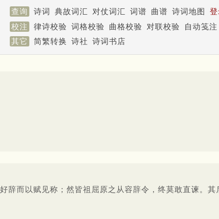
查询
诗词
典故词汇
对仗词汇
词谱
曲谱
诗词地图
登
校注
律诗校验
词格校验
曲格校验
对联校验
自动笺注
其它
简繁转换
诗社
诗词书店
好辞而以赋见称；然皆祖屈原之从容辞令，终莫敢直谏。其