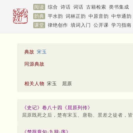
阅读
综合
诗话
词话
古籍检索
类书集成
韵典
平水韵
词林正韵
中原音韵
中华通韵
课堂
律绝创作
填词入门
公开课
学习指南
典故
宋玉
同源典故
相关人物
宋玉
屈原
《史记》卷八十四《屈原列传》
屈原既死之后，楚有宋玉、唐勒、景差之徒者，皆
《楚辞章句·九辩·序》