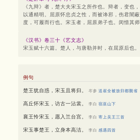
《九辩》者，楚大夫宋玉之所作也。辩者，变也，
以通精明。屈原怀忠贞之性，而被谗邪，伤君闇蔽
度，可履而行也。宋玉者，屈原弟子也。闵惜其师
《汉书》卷三十《艺文志》
宋玉赋十六篇。楚人，与唐勒并时，在屈原后也。
例句
楚王犹自惑，宋玉且将归。
岑参
送崔全被放归都觐省
高丘怀宋玉，访古一沾裳。
李白
宿巫山下
襄王怜宋玉，愿入兰台宫。
李白
寄上吴王三首
宋玉事楚王，立身本高洁。
李白
感遇四首