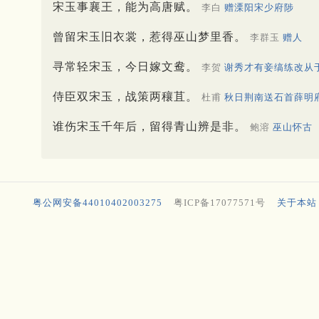
宋玉事襄王，能为高唐赋。
李白
赠溧阳宋少府陟
曾留宋玉旧衣裳，惹得巫山梦里香。
李群玉
赠人
寻常轻宋玉，今日嫁文鸯。
李贺
谢秀才有妾缟练改从
侍臣双宋玉，战策两穰苴。
杜甫
秋日荆南送石首薛明
谁伤宋玉千年后，留得青山辨是非。
鲍溶
巫山怀古
粤公网安备44010402003275
粤ICP备17077571号
关于本站