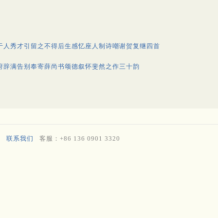
于人秀才引留之不得后生感忆座人制诗嘲谢贺复继四首
府辞满告别奉寄薛尚书颂德叙怀斐然之作三十韵
联系我们
客服：+86 136 0901 3320