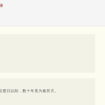
录
后楚日以削，数十年竟为秦所灭。