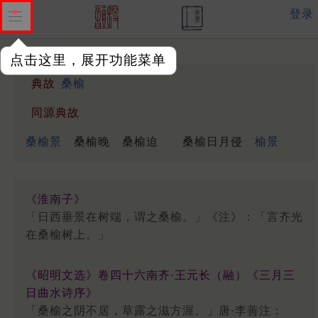
登录
点击这里，展开功能菜单
典故
桑榆
同源典故
桑榆景
桑榆晚
桑榆迫
桑榆日月侵
榆景
《淮南子》
「日西垂景在树端，谓之桑榆。」《注》：「言齐光
在桑榆树上。」
《昭明文选》卷四十六南齐·王元长（融）《三月三
日曲水诗序》
「桑榆之阴不居，草露之滋方渥。」唐·李善注：