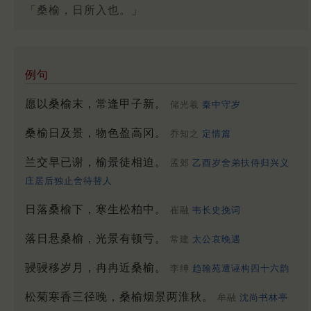
「桑榆，日所入也。」
例句
愿以桑榆末，常逢甲子新。
储光羲
秦中守岁
桑榆日及景，物色盈高冈。
乔知之
定情篇
兰交早已谢，榆景徒相迫。
孟郊
乙酉岁舍弟扶侍归兴义
庄居后独止舍待替人
日落桑榆下，寒生松柏中。
崔融
韦长史挽词
落日悬桑榆，光景有顿亏。
常建
太公哀晚遇
骎骎移岁月，冉冉近桑榆。
李绅
趋翰苑遭诬构四十六韵
松菊寒香三径晚，桑榆烟景两淮秋。
牟融
沈尚书林亭