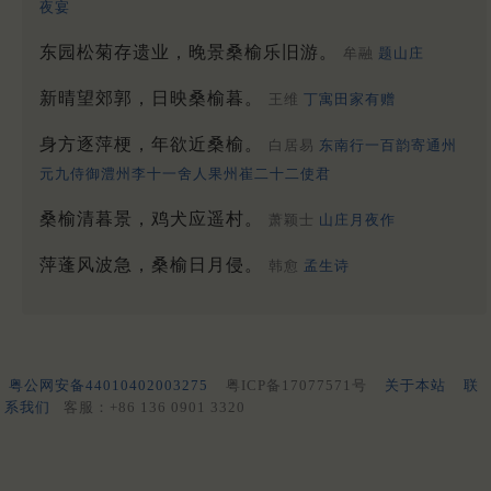
夜宴
东园松菊存遗业，晚景桑榆乐旧游。
牟融
题山庄
新晴望郊郭，日映桑榆暮。
王维
丁寓田家有赠
身方逐萍梗，年欲近桑榆。
白居易
东南行一百韵寄通州
元九侍御澧州李十一舍人果州崔二十二使君
桑榆清暮景，鸡犬应遥村。
萧颖士
山庄月夜作
萍蓬风波急，桑榆日月侵。
韩愈
孟生诗
粤公网安备44010402003275
粤ICP备17077571号
关于本站
联
系我们
客服：+86 136 0901 3320