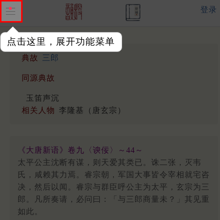
登录
点击这里，展开功能菜单
典故
三郎
同源典故
玉笛声沉
相关人物
李隆基（唐玄宗）
《大唐新语》卷九〈谀佞〉～44～
太平公主沈断有谋，则天爱其类已。诛二张，灭韦
氏，咸赖其力焉。睿宗朝，军国大事皆令宰相就宅咨
决，然后以闻。睿宗与群臣呼公主为太平，玄宗为三
郎。凡所奏请，必问曰：「与三郎商量未？」其见重
如此。