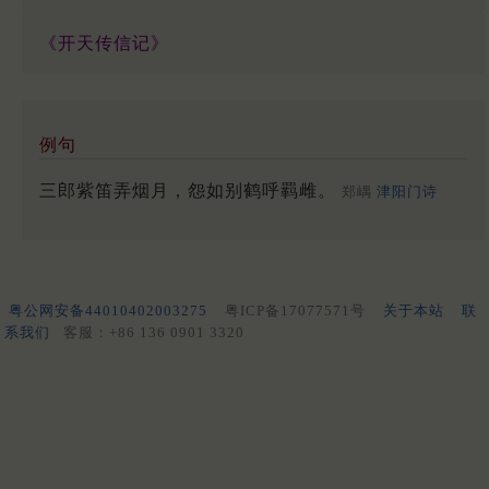
《开天传信记》
例句
三郎紫笛弄烟月，怨如别鹤呼羁雌。
郑嵎
津阳门诗
粤公网安备44010402003275
粤ICP备17077571号
关于本站
联
系我们
客服：+86 136 0901 3320