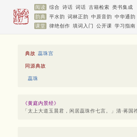
阅读
综合
诗话
词话
古籍检索
类书集成
韵典
平水韵
词林正韵
中原音韵
中华通韵
课堂
律绝创作
填词入门
公开课
学习指南
典故
蕊珠宫
同源典故
蕊珠
《黄庭内景经》
「太上大道玉晨君，闲居蕊珠作七言。」清·蒋国