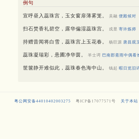
例句
宣呼昼入蕊珠宫，玉女窗扉薄雾笼。
吴融
便殿候对
扫石焚香礼碧空，露华偏湿蕊珠宫。
戎昱
寄许炼师
持赠昔闻将白雪，蕊珠宫上玉花春。
杨巨源
唐昌观
蕊珠凝瑞彩，悬圃净华茵。
羊士谔
巴南郡斋雨中偶看
筐箧静开难似此，蕊珠春色海中山。
钱起
暇日览旧
粤公网安备44010402003275
粤ICP备17077571号
关于本站