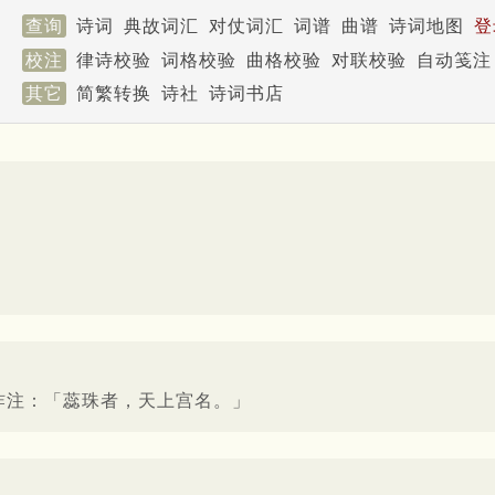
查询
诗词
典故词汇
对仗词汇
词谱
曲谱
诗词地图
登
校注
律诗校验
词格校验
曲格校验
对联校验
自动笺注
其它
简繁转换
诗社
诗词书店
祚注：「蕊珠者，天上宫名。」