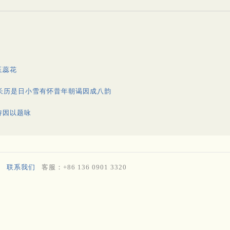
玉蕊花
长历是日小雪有怀昔年朝谒因成八韵
诗因以题咏
联系我们
客服：+86 136 0901 3320