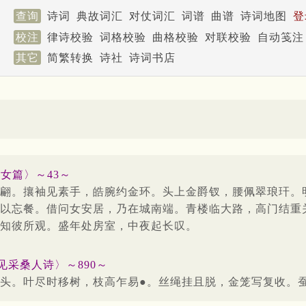
查询
诗词
典故词汇
对仗词汇
词谱
曲谱
诗词地图
登
校注
律诗校验
词格校验
曲格校验
对联校验
自动笺注
其它
简繁转换
诗社
诗词书店
女篇〉～43～
翩。攘袖见素手，皓腕约金环。头上金爵钗，腰佩翠琅玕。
以忘餐。借问女安居，乃在城南端。青楼临大路，高门结重
知彼所观。盛年处房室，中夜起长叹。
见采桑人诗〉～890～
头。叶尽时移树，枝高乍易●。丝绳挂且脱，金笼写复收。