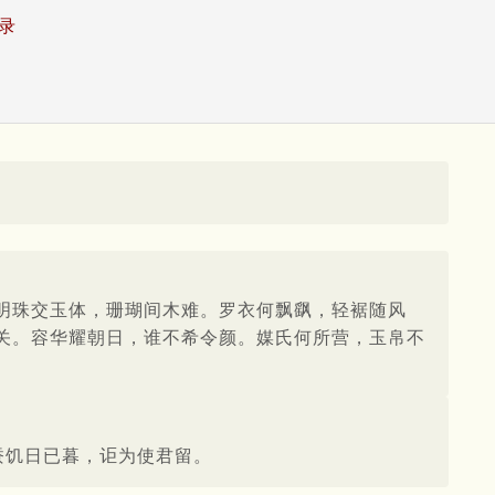
录
明珠交玉体，珊瑚间木难。罗衣何飘飖，轻裾随风
关。容华耀朝日，谁不希令颜。媒氏何所营，玉帛不
蚕饥日已暮，讵为使君留。