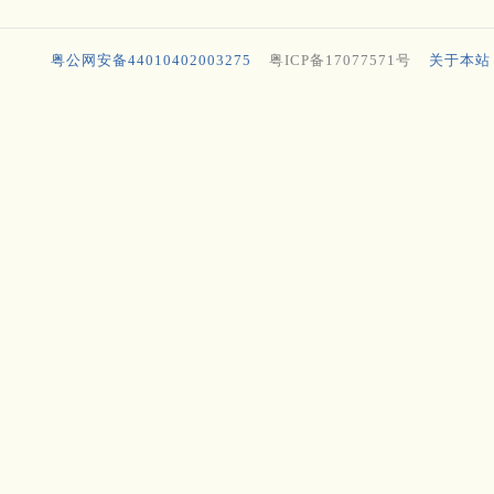
粤公网安备44010402003275
粤ICP备17077571号
关于本站