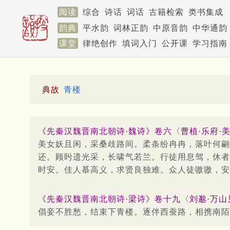
阅读
综合
诗话
词话
古籍检索
类书集成
韵典
平水韵
词林正韵
中原音韵
中华通韵
课堂
律绝创作
填词入门
公开课
学习指南
典故
青楼
《先秦汉魏晋南北朝诗·魏诗》卷六〈曹植·乐府·美
美女妖且闲，采桑歧路间。柔条纷冉冉，落叶何翩
还。顾盻遗光采，长啸气若兰。行徒用息驾，休者
时安。佳人慕高义，求贤良独难。众人徒嗷嗷，安
《先秦汉魏晋南北朝诗·梁诗》卷十九〈刘邈·万山
倡妾不胜愁，结束下青楼。逐伴西蚕路，相携南陌