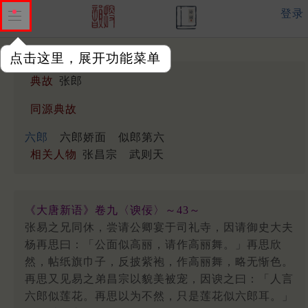
登录
点击这里，展开功能菜单
典故
张郎
同源典故
六郎
六郎娇面
似郎第六
相关人物
张昌宗
武则天
《大唐新语》卷九〈谀佞〉～43～
张易之兄同休，尝请公卿宴于司礼寺，因请御史大夫
杨再思曰：「公面似高丽，请作高丽舞。」再思欣
然，帖纸旗巾子，反披紫袍，作高丽舞，略无惭色。
再思又见易之弟昌宗以貌美被宠，因谀之曰：「人言
六郎似莲花。再思以为不然，只是莲花似六郎耳。」