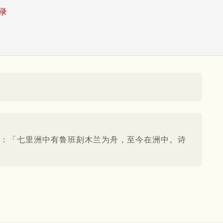
录
曰：「七里洲中有鲁班刻木兰为舟，至今在洲中。诗