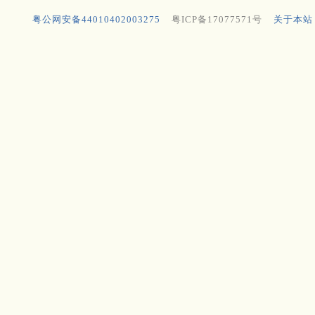
粤公网安备44010402003275
粤ICP备17077571号
关于本站