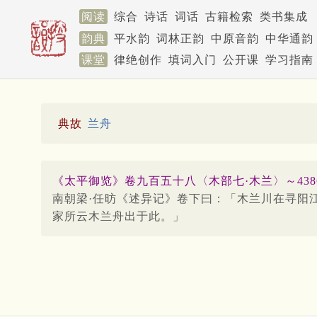
阅读
综合
诗话
词话
古籍检索
类书集成
韵典
平水韵
词林正韵
中原音韵
中华通韵
课堂
律绝创作
填词入门
公开课
学习指南
典故
兰舟
《太平御览》卷九百五十八〈木部七·木兰〉～438
南朝梁·任昉《述异记》卷下曰：「木兰川在寻阳
家所云木兰舟出于此。」