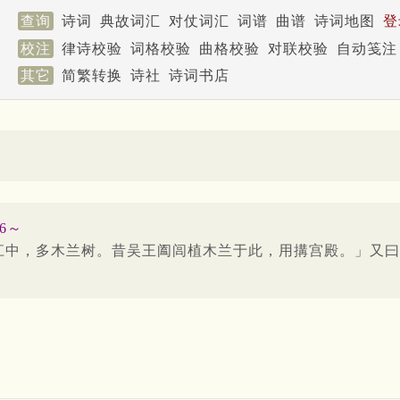
查询
诗词
典故词汇
对仗词汇
词谱
曲谱
诗词地图
登
校注
律诗校验
词格校验
曲格校验
对联校验
自动笺注
其它
简繁转换
诗社
诗词书店
6～
江中，多木兰树。昔吴王阖闾植木兰于此，用搆宫殿。」又