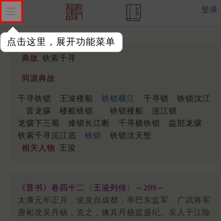
登录
点击这里，展开功能菜单
典故
铁索千寻
同源典故
千寻铁锁
王浚楼船
铁锁横江
千寻锁
铁锁沈江
晋龙骧
楼船铁锁
铁锁楼船
连江锁
龙骧下三蜀
难锁长江断
千寻横铁锁
益部龙骧
铁索千寻沉江底
铁锁
铁锁沈天堑
相关人物
王浚
《晋书》卷四十二〈王浚列传〉～209～
太康元年正月，浚发自成都，率巴东监军、广武将军
唐彬攻吴丹杨，克之，擒其丹杨监盛纪。吴人于江险