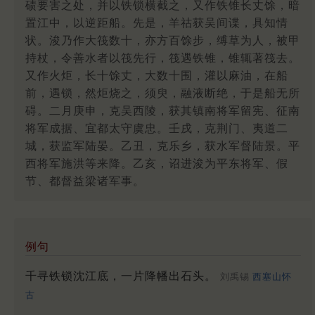
碛要害之处，并以铁锁横截之，又作铁锥长丈馀，暗
置江中，以逆距船。先是，羊祜获吴间谍，具知情
状。浚乃作大筏数十，亦方百馀步，缚草为人，被甲
持杖，令善水者以筏先行，筏遇铁锥，锥辄著筏去。
又作火炬，长十馀丈，大数十围，灌以麻油，在船
前，遇锁，然炬烧之，须臾，融液断绝，于是船无所
碍。二月庚申，克吴西陵，获其镇南将军留宪、征南
将军成据、宜都太守虞忠。壬戌，克荆门、夷道二
城，获监军陆晏。乙丑，克乐乡，获水军督陆景。平
西将军施洪等来降。乙亥，诏进浚为平东将军、假
节、都督益梁诸军事。
例句
千寻铁锁沈江底，一片降幡出石头。
刘禹锡
西塞山怀
古