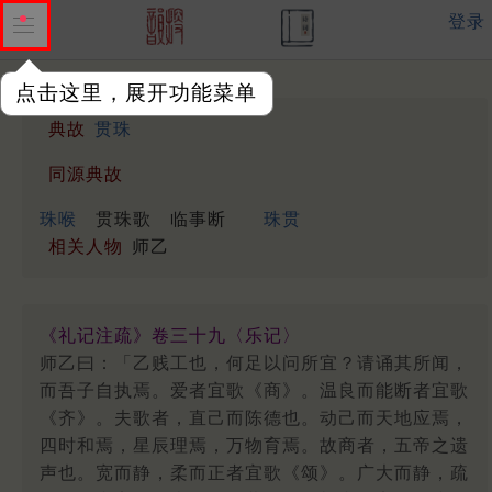
登录
点击这里，展开功能菜单
典故
贯珠
同源典故
珠喉
贯珠歌
临事断
珠贯
相关人物
师乙
《礼记注疏》卷三十九〈乐记〉
师乙曰：「乙贱工也，何足以问所宜？请诵其所闻，
而吾子自执焉。爱者宜歌《商》。温良而能断者宜歌
《齐》。夫歌者，直己而陈德也。动己而天地应焉，
四时和焉，星辰理焉，万物育焉。故商者，五帝之遗
声也。宽而静，柔而正者宜歌《颂》。广大而静，疏