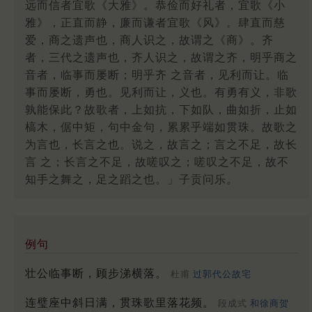
远而信者宜歌《大雅》。恭俭而好礼者，宜歌《小
雅》，正直而静，廉而谦者宜歌《风》。肆直而慈
爱，商之遗声也，商人识之，故谓之《商》。齐
者，三代之遗声也，齐人识之，故谓之齐，明乎商之
音者，临事而屡断；明乎齐 之音者，见利而让。临
事而屡断，勇也。见利而让，义也。有勇有义，非歌
孰能保此？故歌者，上如抗，下如队，曲如折，止如
槁木，倨中矩，句中金句，累累乎端如贯珠。故歌之
为言也，长言之也。说之，故言之；言之不足，故长
言 之；长言之不足，故嗟叹之；嗟叹之不足，故不
知手之舞之，足之蹈之也。」子贡问乐。
例句
壮公临事断，顾步涕横落。
杜甫
过郭代公故宅
连璧座中斜日满，贯珠歌里落花频。
段成式
和徐商贺