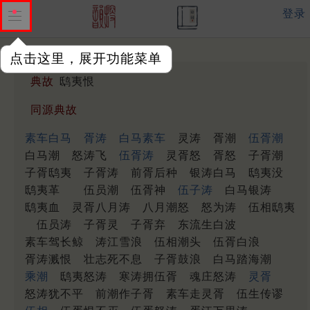
登录
点击这里，展开功能菜单
典故
鸱夷恨
同源典故
素车白马
胥涛
白马素车
灵涛
胥潮
伍胥潮
白马潮
怒涛飞
伍胥涛
灵胥怒
胥怒
子胥潮
子胥鸱夷
子胥涛
前胥后种
银涛白马
鸱夷没
鸱夷革
伍员潮
伍胥神
伍子涛
白马银涛
鸱夷血
灵胥八月涛
八月潮怒
怒为涛
伍相鸱夷
伍员涛
子胥灵
子胥弃
东流生白波
素车驾长鲸
涛江雪浪
伍相潮头
伍胥白浪
胥涛溅恨
壮志死不息
子胥鼓浪
白马踏海潮
乘潮
鸱夷怒涛
寒涛拥伍胥
魂庄怒涛
灵胥
怒涛犹不平
前潮作子胥
素车走灵胥
伍生传谬