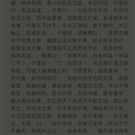
威，独倾吾国。寡人以前王之故，未忍行法，今退自
计，无沮吴谋。」子胥曰：「今臣不忠不信，不得为
前王之臣。臣不敢爱身，恐吾国之亡矣。昔者桀杀关
龙逢，纣杀王子比干，今大王诛臣，参于桀纣。大王
勉之，臣请辞矣。」子胥归，谓被离曰：「吾贯弓接
矢于郑楚之界，越渡江淮自致于斯。前王听从吾计，
破楚见凌之雠。欲报前王之恩而至于此。吾非自惜，
祸将及汝。」被离曰：「未谏不听，自杀何益？何如
亡乎？」子胥曰：「亡，臣安往？」吴王闻子胥之怨
恨也，乃使人赐属镂之剑。子胥受剑，徒跣褰裳，下
堂中庭，仰天呼怨曰：「吾始为汝父忠臣立吴，设谋
破楚，南服劲越，威加诸侯，有霸王之功。今汝不用
吾言，反赐我剑。吾今日死，吴宫为墟，庭生蔓草，
越人掘汝社稷。安忘我乎？昔前王不欲立汝，我以死
争之，卒得汝之愿，公子多怨于我。我徒有功于吴。
今乃忘我定国之恩。反赐我死，岂不谬哉！」吴王闻
之，大怒，曰：「汝不忠信，为寡人使齐，托汝子于
齐鲍氏，有我外之心。」急令自裁：「孤不使汝得有