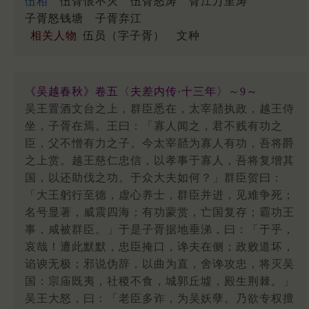
伍相
伍胥恨不灭
伍胥怒涛
胥江万里涛
子胥怒钱塘
子胥弃江
相关人物
伍员（字子胥）
文种
《吴越春秋》卷五〈夫差内传·十三年〉～9～
吴王置酒文台之上，群臣悉在，太宰嚭执政，越王侍
坐，子胥在焉。王曰：「寡人闻之，君不贱有功之
臣，父不憎有力之子。今太宰嚭为寡人有功，吾将爵
之上赏。越王慈仁忠信，以孝事于寡人，吾将复增其
国，以还助伐之功。于众大夫如何？」群臣贺曰：
「大王躬行至德，虚心养士，群臣并进，见难争死；
名号显著，威震四海；有功蒙赏，亡国复存；霸功王
事，咸被群臣。」于是子胥据地垂涕，曰：「于乎，
哀哉！遭此默默，忠臣掩口，谗夫在侧；政败道坏，
谄谀无极；邪说伪辞，以曲为直，舍谗攻忠，将灭吴
国：宗庙既夷，社稷不食，城郭丘墟，殿生荆棘。」
吴王大怒，曰：「老臣多诈，为吴妖孽。乃欲专权擅