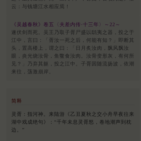
云：与钱塘江水相应焉！
《吴越春秋》卷五〈夫差内传·十三年〉～22～
遂伏剑而死。吴王乃取子胥尸盛以鸱夷之器，投之于
江中，言曰：「胥汝一死之后，何能有知？」即断其
头，置高楼上，谓之曰：「日月炙汝肉，飘风飘汝
眼，炎光烧汝骨，鱼鳖食汝肉。汝骨变形灰，有何所
见？」乃弃其躯，投之江中。子胥因随流扬波，依潮
来往，荡激崩岸。
简释
灵胥：指河神。来陆游《乙丑夏秋之交小舟早夜往来
湖中戏成绝句》：“千年未息灵胥怒，卷地潮声到枕
边。”