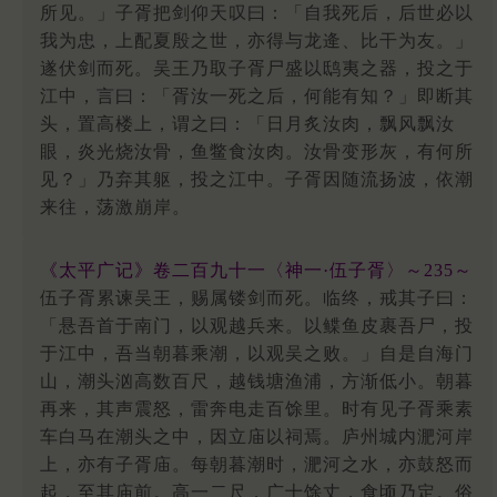
所见。」子胥把剑仰天叹曰：「自我死后，后世必以
我为忠，上配夏殷之世，亦得与龙逄、比干为友。」
遂伏剑而死。吴王乃取子胥尸盛以鸱夷之器，投之于
江中，言曰：「胥汝一死之后，何能有知？」即断其
头，置高楼上，谓之曰：「日月炙汝肉，飘风飘汝
眼，炎光烧汝骨，鱼鳖食汝肉。汝骨变形灰，有何所
见？」乃弃其躯，投之江中。子胥因随流扬波，依潮
来往，荡激崩岸。
《太平广记》卷二百九十一〈神一·伍子胥〉～235～
伍子胥累谏吴王，赐属镂剑而死。临终，戒其子曰：
「悬吾首于南门，以观越兵来。以鲽鱼皮裹吾尸，投
于江中，吾当朝暮乘潮，以观吴之败。」自是自海门
山，潮头汹高数百尺，越钱塘渔浦，方渐低小。朝暮
再来，其声震怒，雷奔电走百馀里。时有见子胥乘素
车白马在潮头之中，因立庙以祠焉。庐州城内淝河岸
上，亦有子胥庙。每朝暮潮时，淝河之水，亦鼓怒而
起，至其庙前。高一二尺，广十馀丈，食顷乃定。俗