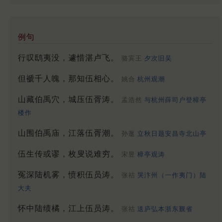
例句
行叹鸱夷没，遽惜湛卢飞。
骆宾王
夕次旧吴
但褫千人魄，那知伍相心。
姚合
杭州观潮
山藏伯禹穴，城压伍胥涛。
孟浩然
与杭州薛司户登樟亭
楼作
山围伯禹庙，江落伍胥潮。
孙逖
立秋日题安昌寺北山亭
伍生传或谬，枚叟说难穷。
宋昱
樟亭观涛
冤深陆机雾，愤积伍员涛。
张祜
哭汴州（一作夷门）陆
大夫
怀中陆绩橘，江上伍员涛。
张祜
送庐弘本浙东觐省