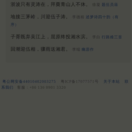
浙波只有灵涛在，拜奠青山人不休。
徐凝
题伍员庙
地接三茅岭，川迎伍子涛。
李德裕
述梦诗四十韵（有
序）
子胥既弃吴江上，屈原终投湘水滨。
李白
行路难三首
回潮迎伍相，骤雨送湘君。
李端
幽居作
粤公网安备44010402003275
粤ICP备17077571号
关于本站
联
系我们
客服：+86 136 0901 3320