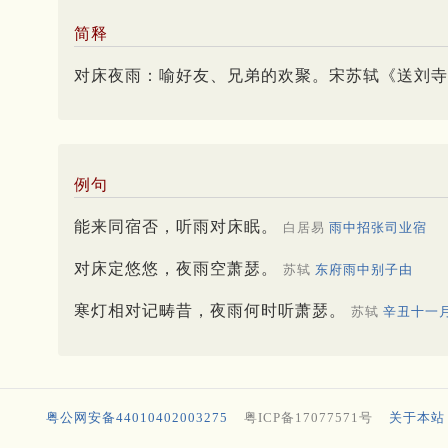
简释
对床夜雨：喻好友、兄弟的欢聚。宋苏轼《送刘寺
例句
能来同宿否，听雨对床眠。
白居易
雨中招张司业宿
对床定悠悠，夜雨空萧瑟。
苏轼
东府雨中别子由
寒灯相对记畴昔，夜雨何时听萧瑟。
苏轼
辛丑十一
粤公网安备44010402003275
粤ICP备17077571号
关于本站