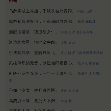
例句
乌鹊桥成上界通，千秋灵会此宵同。
刘威
七夕
鹊桥初就咽银河，今夜仙郎自姓和。
和凝
杨柳枝
酒醒推篷坐，凄凉望女牛。
唐彦谦
夜泊东溪有怀
河边织女星，河畔牵牛郎。
孟郊
古意
桥成乌鹊助，盖转凤皇飞。
张光朝
天门街西观荣王聘妃
凤梭停织鹊无音，梦忆仙郎夜夜心。
戴叔伦
织女词
所嗟不及牛女星，一年一度得相见。
施肩吾
古别离二
首
心如七夕女，生死难再匹。
曹邺
古相送
乌鹊填应满，黄公去不归。
李峤
桥