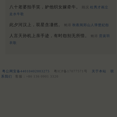
八十老婆拍手笑，妒他织女嫁牵牛。
顾况
杜秀才画立
走水牛歌
此夕河汉上，双星含凄然。
鲍溶
秋夜闻郑山人弹楚妃怨
人言天孙机上亲手迹，有时怨别无所惜。
鲍溶
霓裳羽
衣歌
粤公网安备44010402003275
粤ICP备17077571号
关于本站
联
系我们
客服：+86 136 0901 3320