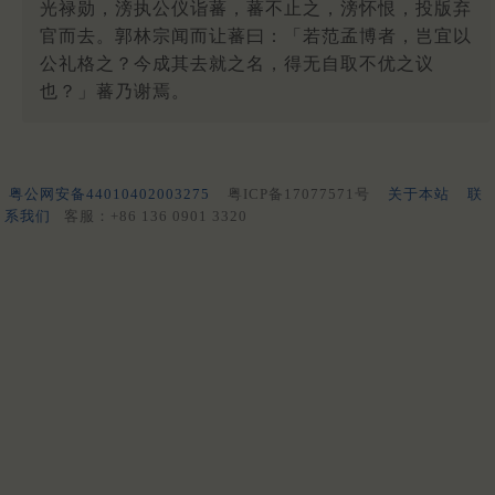
光禄勋，滂执公仪诣蕃，蕃不止之，滂怀恨，投版弃
官而去。郭林宗闻而让蕃曰：「若范孟博者，岂宜以
公礼格之？今成其去就之名，得无自取不优之议
也？」蕃乃谢焉。
粤公网安备44010402003275
粤ICP备17077571号
关于本站
联
系我们
客服：+86 136 0901 3320