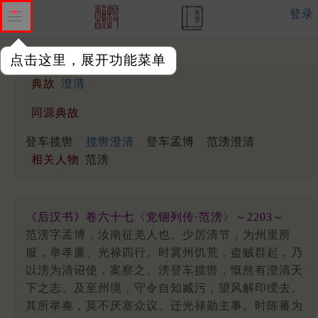
登录
点击这里，展开功能菜单
典故
澄清
同源典故
登车揽辔
揽辔澄清
登车孟博
范滂澄清
相关人物
范滂
《后汉书》卷六十七〈党锢列传·范滂〉～2203～
范滂字孟博，汝南征羌人也。少厉清节，为州里所
服，举孝廉、光禄四行。时冀州饥荒，盗贼群起，乃
以滂为清诏使，案察之。滂登车揽辔，慨然有澄清天
下之志。及至州境，守令自知臧污，望风解印绶去。
其所举奏，莫不厌塞众议。迁光禄勋主事。时陈蕃为