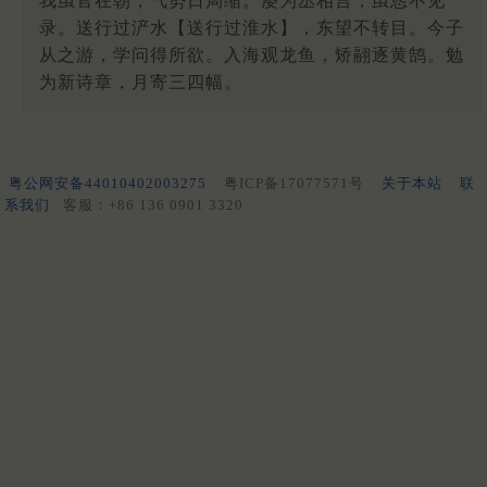
我虽官在朝，气势日局缩。屡为丞相言，虽恳不见
录。送行过浐水【送行过淮水】，东望不转目。今子
从之游，学问得所欲。入海观龙鱼，矫翮逐黄鹄。勉
为新诗章，月寄三四幅。
粤公网安备44010402003275
粤ICP备17077571号
关于本站
联
系我们
客服：+86 136 0901 3320