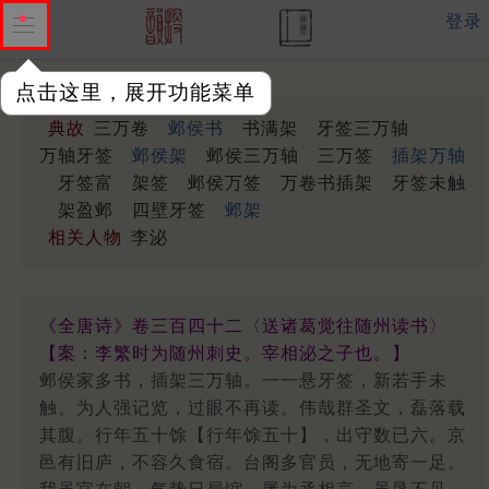
登录
点击这里，展开功能菜单
典故
三万卷
邺侯书
书满架
牙签三万轴
万轴牙签
邺侯架
邺侯三万轴
三万签
插架万轴
牙签富
架签
邺侯万签
万卷书插架
牙签未触
架盈邺
四壁牙签
邺架
相关人物
李泌
《全唐诗》卷三百四十二〈送诸葛觉往随州读书〉
【案：李繁时为随州刺史。宰相泌之子也。】
邺侯家多书，插架三万轴。一一悬牙签，新若手未
触。为人强记览，过眼不再读。伟哉群圣文，磊落载
其腹。行年五十馀【行年馀五十】，出守数已六。京
邑有旧庐，不容久食宿。台阁多官员，无地寄一足。