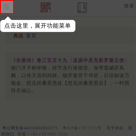
登录
点击这里，展开功能菜单
典故
鳌背
《全唐诗》卷三百五十九〈送源中丞充新罗册立使〉
相门才子称华簪，持节东行捧德音。身带霜威辞凤
阙，口传天语到鸡林。烟开鳌背千寻碧，日浴鲸波万
顷金。想见扶桑受恩处【想见扶桑受恩后】，一时西
拜尽倾心。
粤公网安备44010402003275
粤ICP备17077571号
关于本站
联
系我们
客服：+86 136 0901 3320