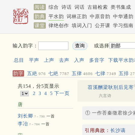
阅读
综合
诗话
词话
古籍检索
类书集成
韵典
平水韵
词林正韵
中原音韵
中华通韵
课堂
律绝创作
填词入门
公开课
学习指南
输入韵字：
或选择
总目
平声
上声
去声
入声
多音字
下载平水韵
韵字
五絶
七絶
五律
七律
五排
976
7787
4606
7349
27
共154，分5页显示
苕溪酬梁耿别后见寄
2
3
4
5
下一页
六言诗
唐
① 一作荅秦徵君徐
刘长卿
一首
? - 790
李冶
一首
? - 784
引用典故：
长沙谪