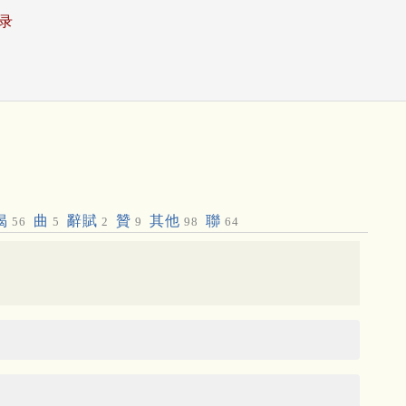
录
偈
曲
辭賦
贊
其他
聯
56
5
2
9
98
64