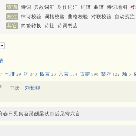
查询
诗词
典故词汇
对仗词汇
词谱
曲谱
诗词地图
登
校注
律诗校验
词格校验
曲格校验
对联校验
自动笺注
其它
简繁转换
诗社
诗词书店
表
七排
詞
四言
六言
古體
樂府
騷
7
29
343
26
154
898
122
6
①
中唐 ·
刘长卿
少府春日见集苕溪酬梁耿别后见寄六言