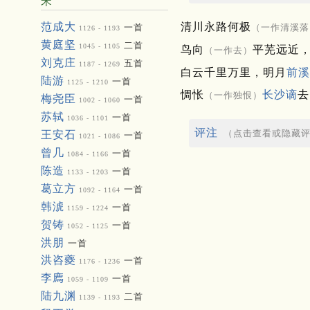
宋
清川永路何极
范成大
（一作清溪落
一首
1126 - 1193
黄庭坚
二首
1045 - 1105
鸟向
平芜远近
（一作去）
刘克庄
五首
1187 - 1269
白云千里万里，明月
前溪
陆游
一首
1125 - 1210
惆怅
长沙谪
去
（一作独恨）
梅尧臣
一首
1002 - 1060
苏轼
一首
1036 - 1101
评注
（点击查看或隐藏
王安石
一首
1021 - 1086
曾几
一首
1084 - 1166
陈造
一首
1133 - 1203
葛立方
一首
1092 - 1164
韩淲
一首
1159 - 1224
贺铸
一首
1052 - 1125
洪朋
一首
洪咨夔
一首
1176 - 1236
李廌
一首
1059 - 1109
陆九渊
二首
1139 - 1193