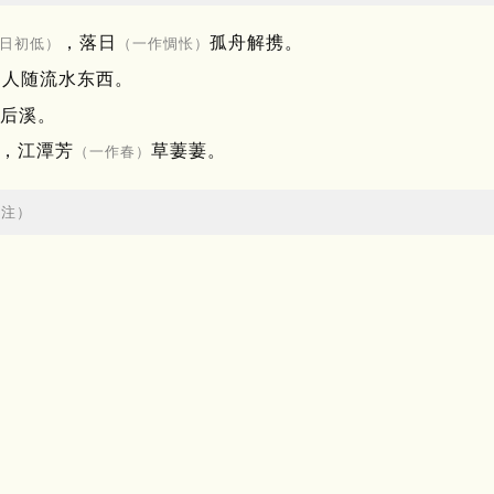
，落日
孤舟解携。
日初低）
（一作惆怅）
，人随流水东西。
后溪。
，江潭芳
草萋萋。
（一作春）
评注）