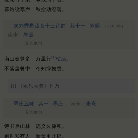
暮馆绕寒声，秋空动澄碧。
次刘秀野蔬食十三诗韵
其十一
笋脯
（1165年）
南宋 ·
朱熹
五言绝句
⑴
南山春笋多，万里行
枯腊
。
不落盘餐中，今知绿如箦。
⑴ 《永乐大典》作乃
墨庄五咏
其一
墨庄
南宋 ·
朱熹
五言绝句
诗书启山林，德义久储积。
嗣世知有人，新畬更开辟。