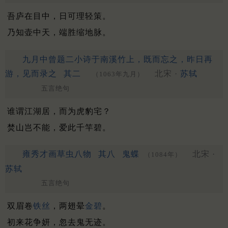
吾庐在目中，日可理轻策。
乃知壶中天，端胜缩地脉。
九月中曾题二小诗于南溪竹上，既而忘之，昨日再
游，见而录之
其二
北宋 ·
苏轼
（1063年九月）
五言绝句
谁谓江湖居，而为虎豹宅？
焚山岂不能，爱此千竿碧。
雍秀才画草虫八物
其八
鬼蝶
北宋 ·
（1084年）
苏轼
五言绝句
双眉卷
铁丝
，两翅晕
金碧
。
初来花争妍，忽去鬼无迹。