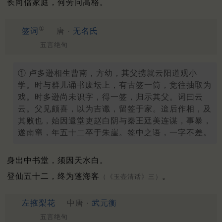
长向僧家庭，何劳问高格。
①
签词
唐 ·
无名氏
五言绝句
① 卢多逊相生曹南，方幼，其父携就云阳道观小
学。时与群儿诵书废坛上，有古签一筒，竞往抽取为
戏。时多逊尚未识字，得一签，归示其父。词曰云
云。父见颇喜，以为吉谶，留签于家。迨后作相，及
其败也，始因遣堂吏赵白阴与秦王廷美连谋，事暴，
遂南窜，年五十二卒于朱崖。签中之语，一字不差。
身出中书堂，须因天水白。
登仙五十二，终为蓬海客
。
（《玉壶清话》三）
左掖梨花
中唐 ·
武元衡
五言绝句