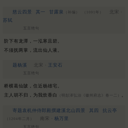
慈云四景
其一
甘露泉
北宋 ·
（补编）
（1091年）
苏轼
五言绝句
阶下有龙潭，一泓寒且碧。
不须抚两掌，流出仙人液。
题杨溪
北宋 ·
王安石
五言绝句
桥横葛仙陂，住近杨雄宅。
主人胡不归，为我炊香白
。
（明彭泽弘治《徽州府志》卷一二）
寄题袁机仲侍郎殿撰建溪北山四景
其四
抗云亭
南宋 ·
杨万里
（1204年二月）
五言绝句