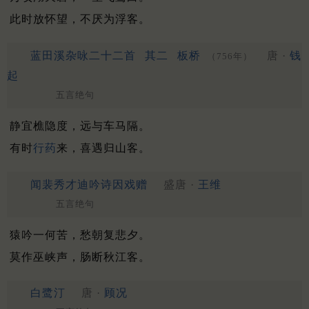
此时放怀望，不厌为浮客。
蓝田溪杂咏二十二首
其二
板桥
唐 ·
钱
（756年）
起
五言绝句
静宜樵隐度，远与车马隔。
有时
行药
来，喜遇归山客。
闻裴秀才迪吟诗因戏赠
盛唐 ·
王维
五言绝句
猿吟一何苦，愁朝复悲夕。
莫作巫峡声，肠断秋江客。
白鹭汀
唐 ·
顾况