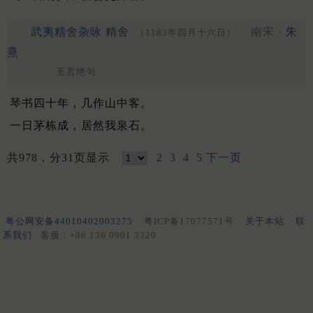
武夷精舍杂咏 精舍
南宋 ·
朱
（1183年四月十六日）
熹
五言绝句
琴书四十年，几作山中客。
一日茅栋成，居然我泉石。
共978，分31页显示
2
3
4
5
下一页
粤公网安备44010402003275
粤ICP备17077571号
关于本站
联
系我们
客服：+86 136 0901 3320