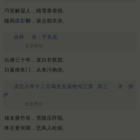
巧笑解迎人，晴雪香堪惜。
随风
蝶影
翻，误点朝衣赤。
自吟
唐 ·
于良史
五言绝句
出身三十年，发白衣犹碧。
日暮倚朱门，从朱污袍赤。
贞元八年十二月谒先主庙绝句三首
其三
唐 ·
张
俨
五言绝句
雄名垂竹帛，荒陵压阡陌。
终古更何闻，悲风入松柏。