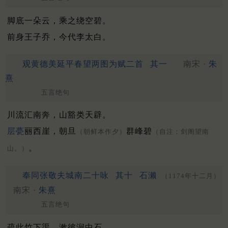
脚底一朵云，乘之绕空碧。
前身王子乔，今代李太白。
观黄德美延平春望两图为赋二首
其一
南宋 ·
朱
熹
五言绝句
川流汇南奔，山豁类天辟。
层甍
丽西崖，朝旦
群峰碧
（朝鲜本作夕）
（自注：剑阁望南
。
山。）
奉同张敬夫城南二十咏
其十
石濑
（1174年十二月）
南宋 ·
朱熹
五言绝句
疏此竹下渠，漱彼涧中石。