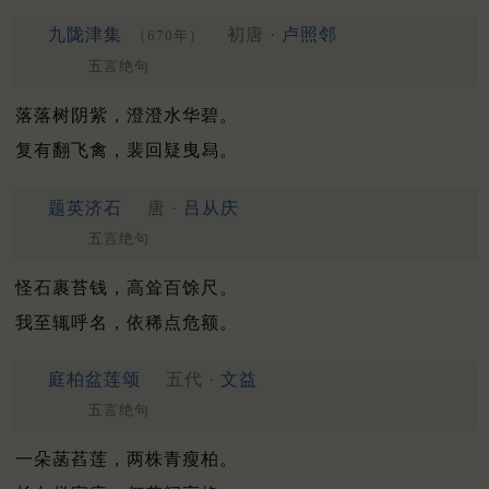
九陇津集
初唐 ·
卢照邻
（670年）
五言绝句
落落树阴紫，澄澄水华碧。
复有翻飞禽，裴回疑曳舄。
题英济石
唐 ·
吕从庆
五言绝句
怪石裹苔钱，高耸百馀尺。
我至辄呼名，依稀点危额。
庭柏盆莲颂
五代 ·
文益
五言绝句
一朵菡萏莲，两株青瘦柏。