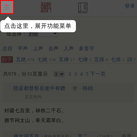
登录
输入韵字：
点击这里，展开功能菜单
或选择：
总目
平声
上声
去声
入声
多音字
韵字
五絶
七絶
五律
七律
五排
七排
詞
978
156
17
5
9
2
7
共978，分31页显示
2
3
4
5
下一页
陪孟都督祭岳途中有赠
唐 ·
韩翃
五言绝句
封疆七百里，禄秩二千石。
拥节祠太山，寒天霜草白。
越女词五首
其二
盛唐
（越中书所见也）
（726年）