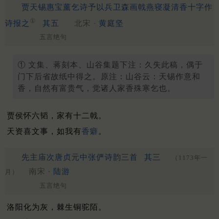
贾天锡惠宝薰乞诗予以兵卫森画戟燕寝凝清香十字作
①
诗报之
其五
北宋 ·
黄庭坚
五言绝句
① 文集、蒋刻本、山谷集题下注：久失此稿，偶于
门下后省故纸中得之。原注：山谷云：天锡作意和
香，自然有富贵气，觉诸人家香殊寒乞也。
贾侯怀六韬，家有十二戟。
天资喜文事，如我有
香癖
。
先主庙次唐贞元中张俨诗韵三首
其三
（1173年一
南宋 ·
陆游
月）
五言绝句
洛阳化为灰，棘生铜驼陌。