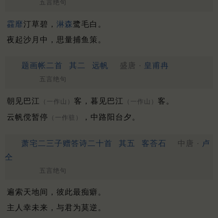
五言绝句
靃靡
汀草碧，
淋森
鹭毛白。
夜起沙月中，思量捕鱼策。
题画帐二首
其二
远帆
盛唐 ·
皇甫冉
五言绝句
朝见巴江
客，暮见巴江
客。
（一作山）
（一作山）
云帆傥暂停
，中路阳台夕。
（一作驻）
萧宅二三子赠答诗二十首
其五
客荅石
中唐 ·
卢
仝
五言绝句
遍索天地间，彼此最痴癖。
主人幸未来，与君为莫逆。