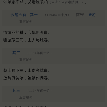
讨贼志不成，父老泣陵柏
。
（自注：庙在惠陵侧。）
纵笔五首
其一
南宋 ·
陆游
（1194年闰十月）
五言绝句
惰游不能耕，心愧新舂白。
啸傲茅三间，主人终胜客。
其二
（1194年闰十月）
五言绝句
朝士腰下黄，山僧鼻端白。
放翁俱笑汝，饱饭作闲客。
其三
（1194年闰十月）
五言绝句