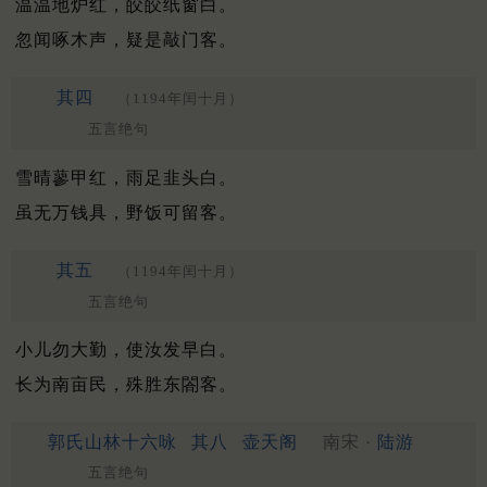
温温地炉红，皎皎纸窗白。
忽闻啄木声，疑是敲门客。
其四
（1194年闰十月）
五言绝句
雪晴蓼甲红，雨足韭头白。
虽无万钱具，野饭可留客。
其五
（1194年闰十月）
五言绝句
小儿勿大勤，使汝发早白。
长为南亩民，殊胜东閤客。
郭氏山林十六咏
其八
壶天阁
南宋 ·
陆游
五言绝句