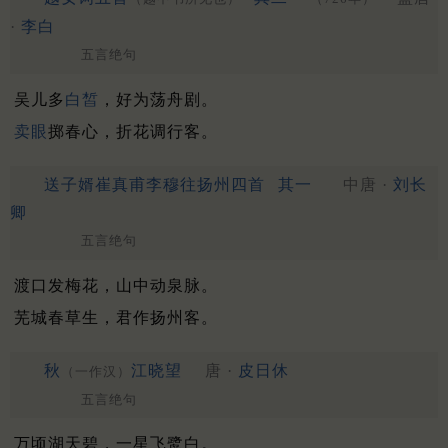
·
李白
五言绝句
吴儿多
白皙
，好为荡舟剧。
卖眼
掷春心，折花调行客。
送子婿崔真甫李穆往扬州四首
其一
中唐 ·
刘长
卿
五言绝句
渡口发梅花，山中动泉脉。
芜城春草生，君作扬州客。
秋
江晓望
唐 ·
皮日休
（一作汉）
五言绝句
万顷湖天碧，一星飞鹭白。