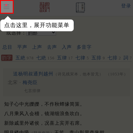
登录
输入韵字：
点击这里，展开功能菜单
或选择：
总目
平声
上声
去声
入声
多音字
韵字
五絶
七絶
五律
七律
五排
七排
詞
978
156
17
5
9
2
7
送杨明叔通判越州
（诗见残宋本，他本皆无）
（1053年）
北宋 ·
梅尧臣
七言排律
知子心中光皪皪，不作秋蟫缘简策。
八月乘风入会稽，镜湖细浪鱼吹白。
新除戚里外诸侯，况喜上宾开右席。
明月楼中吸
玉笙，青山影里森朱戟。
（疑当作吹）