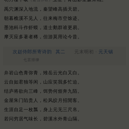
禹穴渊深入地流，秦望峰高插天碧。
朝暮樵溪不见人，往来梅市空馀迹。
墨池科斗作虾蟆，道士鹅群谁更易。
摩灭应多著者稀，但游莫用论今昔。
次赵侍郎所寄诗韵
其二
元末明初 ·
元天锡
七言排律
弁岩山色青弥青，雉岳云光白又白。
云自如君独等闲，山应笑我多忙迫。
结庐将欲向三峰，饵势何烦奔九陌。
金屋朱门陷贵人，松风皎月招閒客。
生涯自足一枚瓢，身上元无三尺帛。
若问穷居气味长，碧溪水外青山隔。