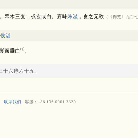
玄
。
翠木三变，或玄或白。
嘉味
殊滋
，食之无斁
（《御览》九百
夏侯湛
⑴
鬓而垂白
。
三十六镜六十五。
联系我们
客服：+86 136 0901 3320