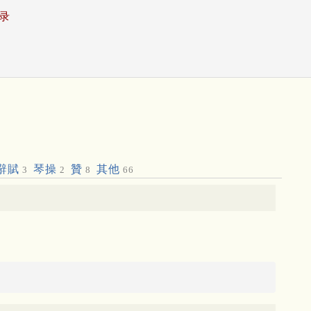
录
辭賦
琴操
贊
其他
3
2
8
66