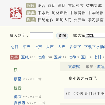
阅读
综合
诗话
词话
古籍检索
类书集成
韵典
平水韵
词林正韵
中原音韵
中华通韵
课堂
律绝创作
填词入门
公开课
学习指南
输入韵字：
或选择
总目
平声
上声
去声
入声
多音字
下载平水韵
韵字
五絶
七絶
五律
七律
五排
七排
978
156
17
5
9
2
玄表赋
东汉 ·
蔡
汉
⑴
庶小善之有益
。
蔡邕
一首
133 - 192
魏晋
⑴ 《文选·谢朓拜中
傅玄
一首
217 - 278
夏侯湛
一首
243 - 291