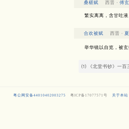
桑椹赋
西晋 ·
傅
繁实离离，含甘吐液
合欢被赋
西晋 ·
举华镜以自览，被玄
⑴ 《北堂书钞》一百
粤公网安备44010402003275
粤ICP备17077571号
关于本站