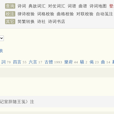
查询
诗词
典故词汇
对仗词汇
词谱
曲谱
诗词地图
登
校注
律诗校验
词格校验
曲格校验
对联校验
自动笺注
其它
简繁转换
诗社
诗词书店
表
詞
四言
六言
古體
樂府
騷
偈
曲
79
55
17
1993
44
2
23
14
邕
书记室辞随王笺》注