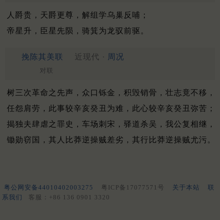
人爵贵，天爵更尊，解组学乌巢反哺；
帝星升，臣星先陨，骑箕为龙驭前驱。
挽陈其美联
近现代 ·
周况
对联
树三次革命之先声，众口铄金，积毁销骨，壮志竟不移，
任怨肩劳，此事较辛亥癸丑为难，此心较辛亥癸丑弥苦；
揭独夫肆虐之罪史，车场刺宋，驿道杀吴，我公复相继，
锄勋窃国，其人比莽逆操贼差劣，其行比莽逆操贼尤污。
粤公网安备44010402003275
粤ICP备17077571号
关于本站
联
系我们
客服：+86 136 0901 3320