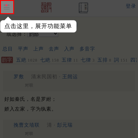
登录
输入韵字：
点击这里，展开功能菜单
或选择：
总目
平声
上声
去声
入声
多音字
韵字
五絶
七絶
五律
七律
五排
詞
四
1028
158
11
3
8
151
罗敷
清末民国初 ·
王闿运
对联
好如秦氏，名是罗紨；
娇入左家，字为纨素。
挽曹文埴联
清 ·
彭元瑞
对联