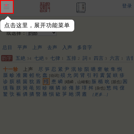
登录
输入韵字：
点击这里，展开功能菜单
或选择：
总目
平声
上声
去声
入声
多音字
韵字
五絶
七絶
七律
五排
詞
四言
六言
古
34
9
1
2
8
3
1
十一轸
上声
尽
笋
忍
紧
尹
泯
轸
陨
哂
窘
敏
隼
悯
蜃
畛
准
菌
蚓
牝
蠢
殒
允
闵
肾
引
靷
霣
鬒
眹
疹
[动词]
诊
膑
稹
箘
狁
盾
纼
惷
嶙
脤
楯
吮
囷
[嶾嶙，山峻貌]
[舐也]
缜
辴
朕
簨
黾
矧
眕
稛
辚
紾
僶
胗
埻
舛
慜
纯
僒
[杂也]
鳘
弞
裖
僯
撛
暋
䐏
愪
㰮
芛
䊶
潣
䀆
[更多…]