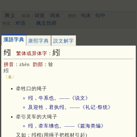
释义
词首
词末
句末
句中
组词：
用韵：
对语
佩文韵府
对仗：
漢語字典
康熙字典
説文解字
纼
紖
繁体或异体字：
拼音：
zhèn
韵部：
轸
紖
〈名〉
牵牲口的绳子
纼，牛系也。——《说文》
及迎牲，君执纼。——《礼记·祭统》
牵引灵车的大绳子
纼，牵车绋也。——《篇海类编》
又如：纼棺(用绳子把棺材引起)