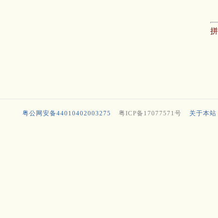
粤公网安备44010402003275
粤ICP备17077571号
关于本站