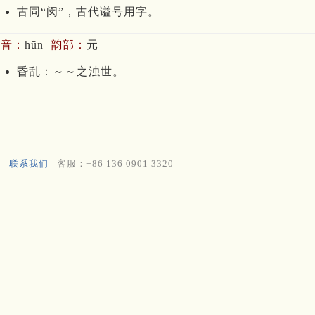
古同“
闵
”，古代谥号用字。
拼音：
hūn
韵部：
元
昏乱：～～之浊世。
联系我们
客服：+86 136 0901 3320