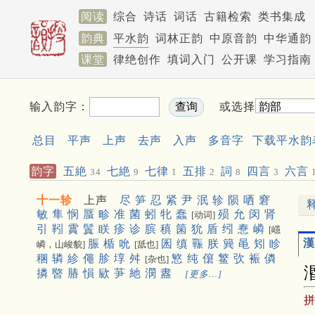
阅读
综合
诗话
词话
古籍检索
类书集成
韵典
平水韵
词林正韵
中原音韵
中华通韵
课堂
律绝创作
填词入门
公开课
学习指南
输入韵字：
或选择
总目
平声
上声
去声
入声
多音字
下载平水韵
韵字
五絶
七絶
七律
五排
詞
四言
六言
34
9
1
2
8
3
十一轸
上声
尽
笋
忍
紧
尹
泯
轸
陨
哂
窘
敏
隼
悯
蜃
畛
准
菌
蚓
牝
蠢
殒
允
闵
肾
[动词]
引
靷
霣
鬒
眹
疹
诊
膑
稹
箘
狁
盾
纼
惷
嶙
[嶾
漢
脤
楯
吮
囷
缜
辴
朕
簨
黾
矧
眕
嶙，山峻貌]
[舐也]
稛
辚
紾
僶
胗
埻
舛
慜
纯
僒
鳘
弞
裖
僯
[杂也]
撛
暋
䐏
愪
㰮
芛
䊶
潣
䀆
[更多…]