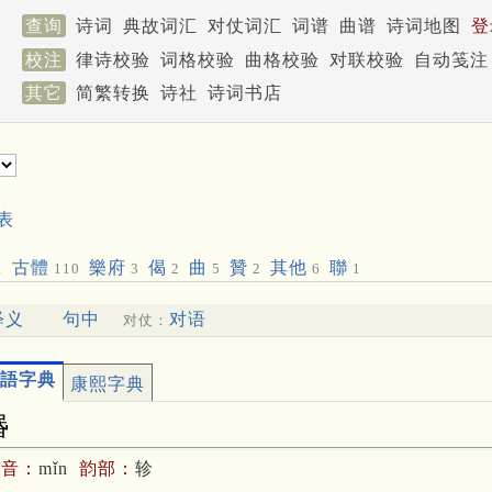
查询
诗词
典故词汇
对仗词汇
词谱
曲谱
诗词地图
登
校注
律诗校验
词格校验
曲格校验
对联校验
自动笺注
其它
简繁转换
诗社
诗词书店
表
古體
樂府
偈
曲
贊
其他
聯
1
110
3
2
5
2
6
1
释义
句中
对语
对仗：
語字典
康熙字典
湣
拼音：
mǐn
韵部：
轸