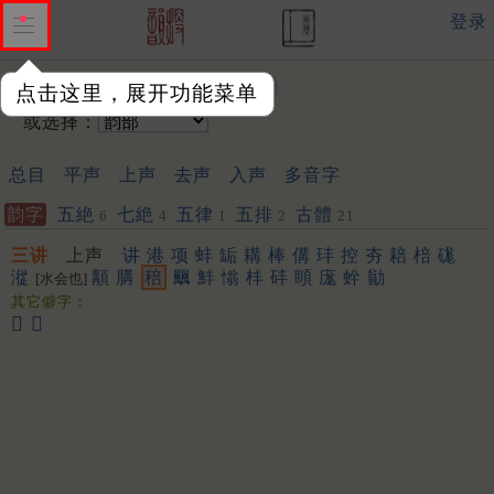
登录
输入韵字：
点击这里，展开功能菜单
或选择：
总目
平声
上声
去声
入声
多音字
韵字
五絶
七絶
五律
五排
古體
6
4
1
2
21
三讲
上声
讲
港
项
蚌
缿
耩
棒
傋
玤
控
夯
䎧
棓
硥
漎
顜
䐟
稖
䬕
䰷
慃
㭋
䂜
䁰
庬
䖫
勜
[水会也]
其它僻字：
𢗒
𪁒