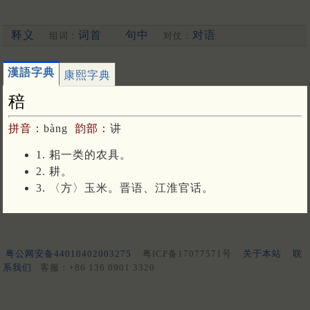
释义
词首
句中
对语
组词：
对仗：
漢語字典
康熙字典
稖
拼音：
bàng
韵部：
讲
1. 耜一类的农具。
2. 耕。
3. 〈方〉玉米。晋语、江淮官话。
粤公网安备44010402003275
粤ICP备17077571号
关于本站
联
系我们
客服：+86 136 0901 3320