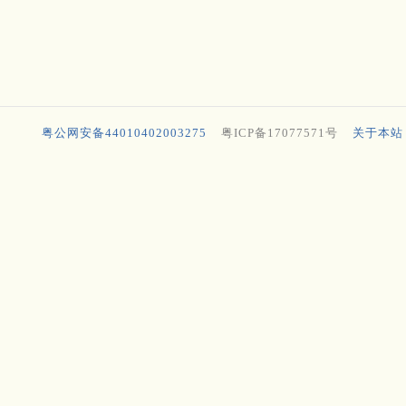
粤公网安备44010402003275
粤ICP备17077571号
关于本站