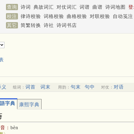
查询
诗词
典故词汇
对仗词汇
词谱
曲谱
诗词地图
登
校注
律诗校验
词格校验
曲格校验
对联校验
自动笺注
其它
简繁转换
诗社
诗词书店
表
释义
词首
词末
句末
句中
对语
组词：
用韵：
对仗：
語字典
康熙字典
夯
拼音：
bèn
形〉