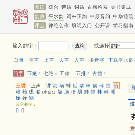
阅读
综合
诗话
词话
古籍检索
类书集成
韵典
平水韵
词林正韵
中原音韵
中华通韵
课堂
律绝创作
填词入门
公开课
学习指南
输入韵字：
或选择
总目
平声
上声
去声
入声
多音字
下载平水韵
韵字
五絶
七絶
五律
五排
古體
6
4
1
2
21
三讲
上声
讲
港
项
蚌
缿
耩
棒
傋
玤
控
夯
䎧
棓
硥
漎
顜
䐟
稖
䬕
䰷
慃
㭋
䂜
䁰
[水会也]
庬
䖫
勜
漢
其它僻字：
𢗒
𪁒
〈