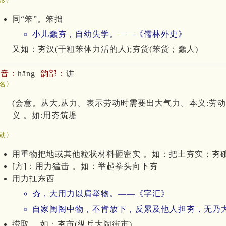
同“笨”。笨拙
小儿蠢夯，自幼失学。——《儒林外史》
又如：夯汉(干粗笨体力活的人);夯货(笨货；蠢人)
拼音：
hāng
韵部：
讲
名〉
(会意。从大,从力。表示劳动时需要出大气力。本义:劳
义 。如:用夯筑堤
动〉
用重物把地或其他粒状材料砸密实 。如：把土夯实；夯硪
[方]：用力猛击 。如：举起拳头向下夯
用力扛东西
夯，大用力以肩举物。——《字汇》
自家闺阁中物，不肯放下，反累及他人担夯，无乃大
捞取 。如：夯市(纵兵大闹街市)