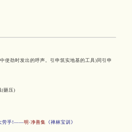
动中使劲时发出的呼声。引申筑实地基的工具)同引申
(砸压)
劳乎!——
明
·
净善集
《禅林宝训》