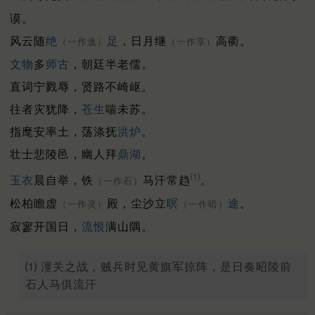
谟。
风云随
绝
足
，日月继
高衢。
（一作逸）
（一作享）
文物
多
师古
，朝廷半老儒。
直词宁戮辱，贤路不崎岖。
往者灾犹降，
苍生
喘未苏。
指麾安率土，荡涤抚
洪炉
。
壮士悲陵邑，幽人拜
鼎湖
。
⑴
玉衣
晨自举，铁
马汗常趋
。
（一作石）
松柏瞻虚
殿，尘沙立
暝
途
。
（一作灵）
（一作暗）
寂寥开国日，
流恨
满山隅。
⑴ 潼关之战，贼兵时见黄旗军掠阵，是日奏昭陵前
石人马俱流汗