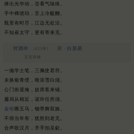
捧出光华动，尝看气味殊。
手中稀琥珀，舌上冷醍醐。
瓶里有时尽，江边无处沽。
不知崔太守，更有寄来无。
对酒吟
唐 ·
白居易
（825年）
五言排律
一抛学士笔，三佩使君符。
未换银青绶，唯添雪白须。
公门衙退掩，妓席客来铺。
履舄从相近，讴吟任所须。
金衔
嘶五马，钿带舞双姝。
不得当年有，犹胜到老无。
合声歌汉月，齐手拍吴歈。