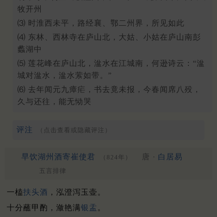
牧开州
⑶ 时淮西未平，路经襄、鄂二州界，所见如此
⑷ 东林、西林寺在庐山北，大姑、小姑在庐山南彭
蠡湖中
⑸ 莲花峰在庐山北，湓水在江城南，何逊诗云：“湓
城对湓水，湓水萦如带。”
⑹ 去年闻元九瘴疟，书去竟未报，今春闻席八殁，
久与还往，能无恸哭
评注
（点击查看或隐藏评注）
早饮湖州酒寄崔使君
唐 ·
白居易
（824年）
五言排律
一榼
扶头酒
，泓澄泻玉壶。
十分蘸甲酌，潋艳满
银盂
。