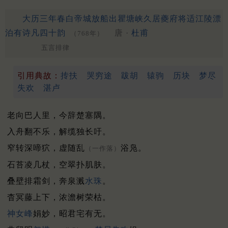
大历三年春白帝城放船出瞿塘峡久居夔府将适江陵漂
泊有诗凡四十韵
唐 ·
杜甫
（768年）
五言排律
引用典故：
抟扶
哭穷途
跋胡
辕驹
历块
梦尽
失欢
湛卢
老向巴人里，今辞楚塞隅。
入舟翻不乐，解缆独长吁。
窄转深啼狖，虚随乱
浴凫。
（一作落）
石苔凌几杖，空翠扑肌肤。
叠壁排霜剑，奔泉溅
水珠
。
杳冥藤上下，浓澹树荣枯。
神女峰
娟妙，昭君宅有无。