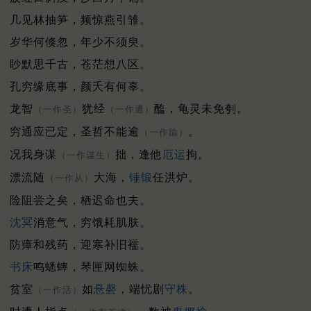
几见林抽笋，频惊燕引雏。
岁华何倏忽，年少不须臾。
眇默思千古，苍茫想八区。
孔穷缘底事，颜夭有何辜。
龙智
犹经
醢，龟灵未免刳。
（一作圣）
（一作遭）
穷通应已定，圣哲不能逾
。
（一作踰）
况我身谋
拙，逢他
厄运
拘。
（一作谋生）
漂流随
大海，
锤锻
任洪炉。
（一作从）
险阻尝之矣，栖迟命也夫。
沈冥
消意气，穷饿耗肌肤。
防瘴和残药，迎寒补旧襦。
书床
鸣蟋蟀，琴匣网蜘蛛。
贫室
如
悬磬
，端忧剧
守株
。
（一作活）