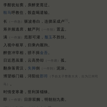
李酣犹短窦，庾醉更蔫迂。
鞍马
呼教住，骰盘喝遣输。
⑴
长
驱波卷白，连掷采成卢
。
（一作急）
筹并频逃席，觥严列
置盂。
（一作别）
满
卮那可灌，
颓玉
不胜扶。
（一作漏）
入视中枢草，归乘内厩驹。
醉曾冲宰相，骄不揖
金吾
。
日近恩虽重，云高势却
孤。
（一作易）
翻身落霄汉，
失脚
倒
泥涂。
（一作到）
博望移门籍，浔阳佐
郡符
（予自太子赞善大夫，出为江州司
。
马）
时情变寒暑，世利算锱铢。
即
日辞双阙，明朝别九衢。
（一作望）