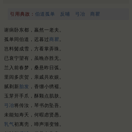
引用典故：
伯道孤单
反哺
弓冶
商瞿
谢病卧东都，羸然一老夫。
孤单同伯道，迟暮过
商瞿
。
岂料鬓成雪，方看掌弄珠。
已衰宁望有，虽晚亦胜无。
兰入前春梦，桑悬昨日弧。
里闾多庆贺，亲戚共欢娱。
腻剃新
胎发
，香绷小绣襦。
玉芽开手爪，酥颗点肌肤。
弓冶
将传汝，琴书勿坠吾。
未能知寿夭，何暇虑贤愚。
乳气
初离壳，啼声渐变雏。