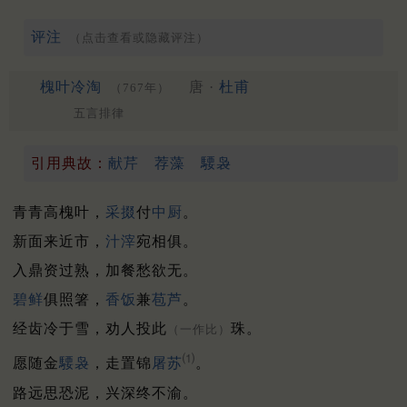
评注
（点击查看或隐藏评注）
槐叶冷淘
唐 ·
杜甫
（767年）
五言排律
引用典故：
献芹
荐藻
騕袅
青青高槐叶，
采掇
付
中厨
。
新面来近市，
汁滓
宛相俱。
入鼎资过熟，加餐愁欲无。
碧鲜
俱照箸，
香饭
兼
苞芦
。
经齿冷于雪，劝人投此
珠。
（一作比）
⑴
愿随金
騕袅
，走置锦
屠苏
。
路远思恐泥，兴深终不渝。