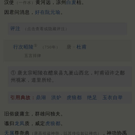
汉使
黄河远，凉州
白麦
枯。
（一作水）
因君问消息，
好在
阮元瑜
。
评注
（点击查看或隐藏评注）
①
行次昭陵
唐 ·
杜甫
（750年）
五言排律
① 唐太宗昭陵在醴泉县九嵏山西北，时甫诏许之鄜
州视家，道里所经。
引用典故：
鼎湖
洪炉
虎狼都
绝足
玉衣自举
旧俗疲庸主，群雄问独夫。
谶归
龙凤
质，威定
虎狼都
。
天属
尊尧典
，神功协禹
（唐高祖谥神尧，以其传位如让禅也）