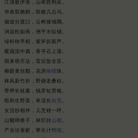
江清敌伊洛，山翠胜荆巫。
华表双栖鹤，联樯几点乌。
烟波分渡口，云树接城隅。
涧远松如画，洲平水似铺。
绿科秧早稻，紫笋折新芦。
暖蹋泥中藕，香寻石上蒲。
雨来萌尽达，雷后蛰全苏。
柳眼黄丝颣，花房
绛蜡
珠。
林风新竹折，野烧老桑枯。
带亸长枝蕙，钱穿短贯榆。
暄和生野菜，卑湿长
街芜
。
女浣纱相伴，儿烹鲤一呼。
山魈啼稚子，林狖挂
山都
。
产业论蚕蚁，孳生计
鸭雏
。