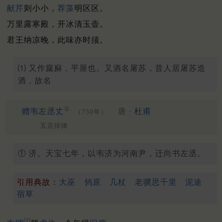
献芹
则小小，
荐藻
明区区。
万里露寒殿，开冰清玉壶。
君王纳凉晚，此味亦时须。
⑴ 又作廜㢝，平屋也。又酒名屠苏，昔人居屠苏造
酒，故名
①
赠韦左丞丈
唐 ·
杜甫
（750年）
五言排律
① 济。天宝七年，以韦济为河南尹，迁尚书左丞。
引用典故：
大巫
鸰原
几杖
老骥思千里
泥途
宿草
⑴