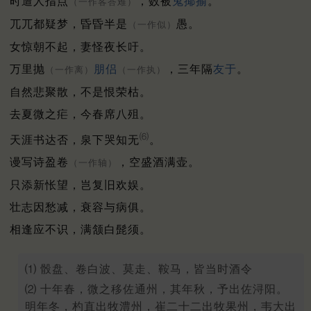
时遭人指点
，数被
鬼揶揄
。
（一作客荅难）
兀兀都疑梦，昏昏半是
愚。
（一作似）
女惊朝不起，妻怪夜长吁。
万里抛
朋侣
，三年隔
友于
。
（一作离）
（一作执）
自然悲聚散，不是恨荣枯。
去夏微之疟，今春席八殂。
⑹
天涯书达否，泉下哭知无
。
谩写诗盈卷
，空盛酒满壶。
（一作轴）
只添新怅望，岂复旧欢娱。
壮志因愁减，衰容与病俱。
相逢应不识，满颔白髭须。
⑴ 骰盘、卷白波、莫走、鞍马，皆当时酒令
⑵ 十年春，微之移佐通州，其年秋，予出佐浔阳。
明年冬，杓直出牧澧州，崔二十二出牧果州，韦大出