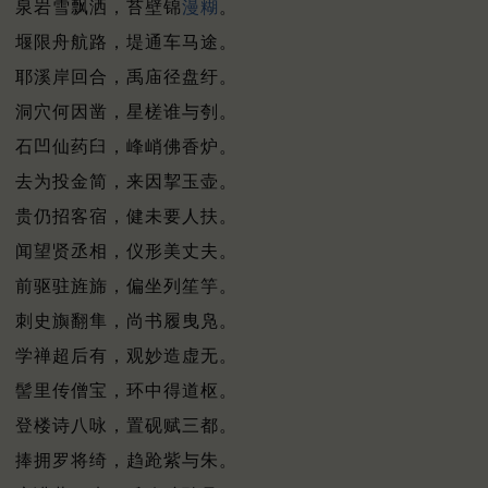
泉岩雪飘洒，苔壁锦
漫糊
。
堰限舟航路，堤通车马途。
耶溪岸回合，禹庙径盘纡。
洞穴何因凿，星槎谁与刳。
石凹仙药臼，峰峭佛香炉。
去为投金简，来因挈玉壶。
贵仍招客宿，健未要人扶。
闻望贤丞相，仪形美丈夫。
前驱驻旌旆，偏坐列笙竽。
刺史旟翻隼，尚书履曳凫。
学禅超后有，观妙造虚无。
髻里传僧宝，环中得道枢。
登楼诗八咏，置砚赋三都。
捧拥罗将绮，趋跄紫与朱。