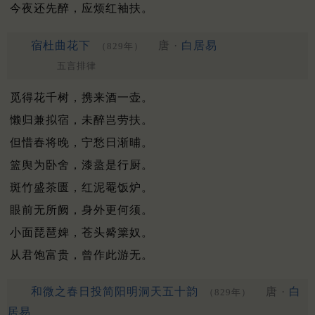
今夜还先醉，应烦红袖扶。
宿杜曲花下
唐 ·
白居易
（829年）
五言排律
觅得花千树，携来酒一壶。
懒归兼拟宿，未醉岂劳扶。
但惜春将晚，宁愁日渐晡。
篮舆为卧舍，漆盝是行厨。
斑竹盛茶匮，红泥罨饭炉。
眼前无所阙，身外更何须。
小面琵琶婢，苍头觱篥奴。
从君饱富贵，曾作此游无。
和微之春日投简阳明洞天五十韵
唐 ·
白
（829年）
居易