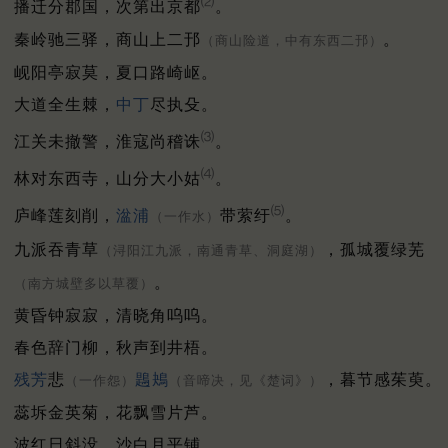
⑵
播迁分郡国，次第出京都
。
秦岭驰三驿，商山上二邘
。
（商山险道，中有东西二邘）
岘阳亭寂莫，夏口路崎岖。
大道全生棘，
中丁
尽执殳。
⑶
江关未撤警，淮寇尚稽诛
。
⑷
林对东西寺，山分大小姑
。
⑸
庐峰莲刻削，
湓浦
带萦纡
。
（一作水）
九派吞青草
，孤城覆绿芜
（浔阳江九派，南通青草、洞庭湖）
。
（南方城壁多以草覆）
黄昏钟寂寂，清晓角呜呜。
春色辞门柳，秋声到井梧。
残芳
悲
鶗鴂
，暮节感茱萸。
（一作怨）
（音啼决，见《楚词》）
蕊坼金英菊，花飘雪片芦。
波红日斜没，沙白月平铺。