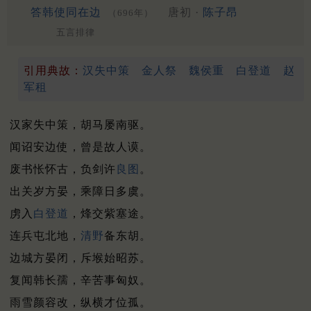
答韩使同在边
唐初 ·
陈子昂
（696年）
五言排律
引用典故：
汉失中策
金人祭
魏侯重
白登道
赵
军租
汉家失中策，胡马屡南驱。
闻诏安边使，曾是故人谟。
废书怅怀古，负剑许
良图
。
出关岁方晏，乘障日多虞。
虏入
白登道
，烽交紫塞途。
连兵屯北地，
清野
备东胡。
边城方晏闭，斥堠始昭苏。
复闻韩长孺，辛苦事匈奴。
雨雪颜容改，纵横才位孤。