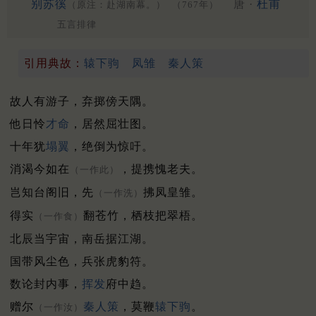
别苏徯
唐 ·
杜甫
（原注：赴湖南幕。）
（767年）
五言排律
引用典故：
辕下驹
凤雏
秦人策
故人有游子，弃掷傍天隅。
他日怜
才命
，居然屈壮图。
十年犹
塌翼
，绝倒为惊吁。
消渴今如在
，提携愧老夫。
（一作此）
岂知台阁旧，先
拂凤皇雏。
（一作洗）
得实
翻苍竹，栖枝把翠梧。
（一作食）
北辰当宇宙，南岳据江湖。
国带风尘色，兵张虎豹符。
数论封内事，
挥发
府中趋。
赠尔
秦人策
，莫鞭
辕下驹
。
（一作汝）