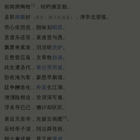
⑶
前闻辨陶牧
，转眄拂宜都。
县郭
南畿
好
，津亭北望孤。
（原注：路入松滋县）
劳心依憩息，朗咏划
昭苏
。
意遣乐还笑，衰迷贤与愚。
飘萧将素发，汨没听
洪炉
。
丘壑曾忘返，文章敢
自诬
。
此生遭圣代，
谁分
哭穷途
。
卧疾淹为客，蒙恩早厕儒。
廷争酬造化，
朴直
乞江湖。
滟滪险相迫，沧浪深可逾。
浮名寻已已，懒计却区区。
⑷
喜近天皇寺，先披古画图
。
应经帝子渚，同泣舜苍梧。
朝士兼戎服，君王按
湛卢
。