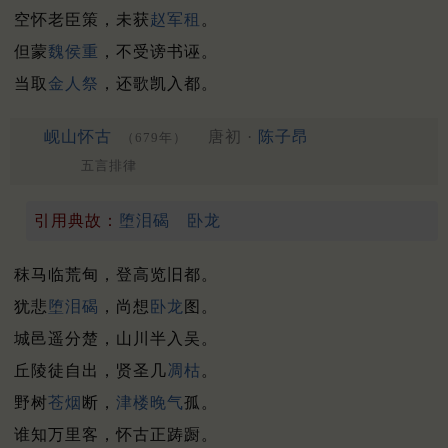
空怀老臣策，未获
赵军租
。
但蒙
魏侯重
，不受谤书诬。
当取
金人祭
，还歌凯入都。
岘山怀古
唐初 ·
陈子昂
（679年）
五言排律
引用典故：
堕泪碣
卧龙
秣马临荒甸，登高览旧都。
犹悲
堕泪碣
，尚想
卧龙
图。
城邑遥分楚，山川半入吴。
丘陵徒自出，贤圣几
凋枯
。
野树
苍烟
断，
津楼
晚气
孤。
谁知万里客，怀古正踌蹰。