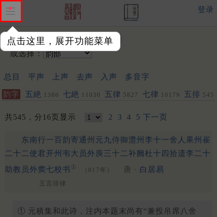
登录
输入韵字：
点击这里，展开功能菜单
或选择：
总目
平声
上声
去声
入声
多音字
韵字
五絶
七絶
五律
七律
五排
1386
11030
5827
10179
545
153
共545，分16页显示
2
3
4
5
下一页
东南行一百韵寄通州元九侍御澧州李十一舍人果州崔
二十二使君开州韦大员外庾三十二补阙杜十四拾遗李二十
①
助教员外窦七校书
唐 ·
白居易
（817年）
五言排律
① 元稹集和此诗，注内本题末尚有“兼投吊席八舍