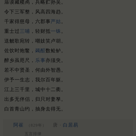
庙谟藏稷卨，兵略贮孙吴。
令下三军整，风高四海趋。
千家得慈母，六郡事
严姑
。
重士过
三哺
，轻财抵
一铢
。
送觥歌宛转，嘲妓笑卢胡。
佐饮时炮鳖，
蠲酲
数鲙鲈。
醉乡虽咫尺，
乐事
亦须臾。
若不中贤圣，何由外智愚。
伊予一生志，我尔百年躯。
江上三千里，城中十二衢。
出多无伴侣，归只对妻孥。
白首青山约，抽身去得无。
阿崔
唐 ·
白居易
（829年）
五言排律