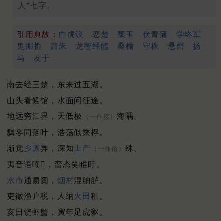
人”七字。
引用典故：
白虎议
恋楚
颓玉
伏青蒲
学终军
鬼揶揄
萧朱
龙智经醢
桑榆
守株
悬磬
扬
马
友于
南去经三楚，东来过五湖。
山头看候馆，水面问征途。
地远穷江界，天低极
海隅。
（一作接）
飘零同落叶，浩荡似乘桴。
渐觉
乡原
异，深知
土产
殊。
（一作俗）
夷音语嘲𠹗，蛮态笑睢盱。
水市
通阛阓，
烟村
混舳舻。
吏徵渔户税，人纳
火田
租。
亥日饶虾蟹，寅年足虎䝙。