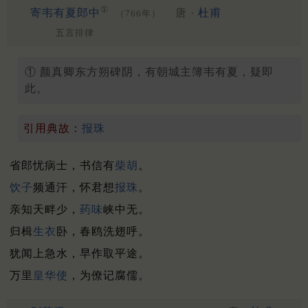
①
寄韦有夏郎中
唐 ·
杜甫
（766年）
五言排律
① 颜真卿东方朔碑阴，有朝城主簿韦有夏，疑即
此。
引用典故：
报珠
省郎忧病士，书信有
柴胡
。
饮子
频通汗，怀君想
报珠
。
亲知天畔少，
药味
峡中无。
归楫
生衣
卧，春鸥洗翅呼。
犹闻上急水，早作取平途。
万里
皇华使
，为僚记腐儒。