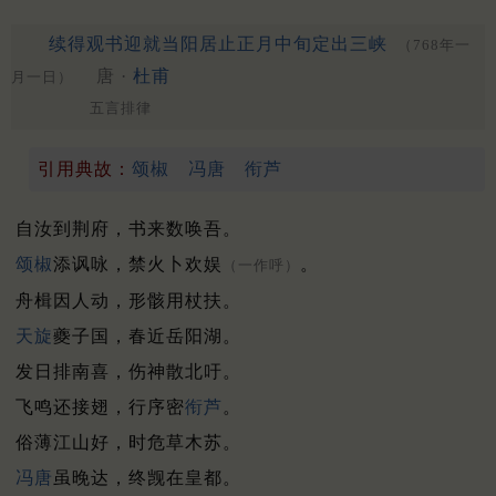
续得观书迎就当阳居止正月中旬定出三峡
（768年一
唐 ·
杜甫
月一日）
五言排律
引用典故：
颂椒
冯唐
衔芦
自汝到荆府，书来数唤吾。
颂椒
添讽咏，禁火卜欢娱
。
（一作呼）
舟楫因人动，形骸用杖扶。
天旋
夔子国，春近岳阳湖。
发日排南喜，伤神散北吁。
飞鸣还接翅，行序密
衔芦
。
俗薄江山好，时危草木苏。
冯唐
虽晚达，终觊在皇都。