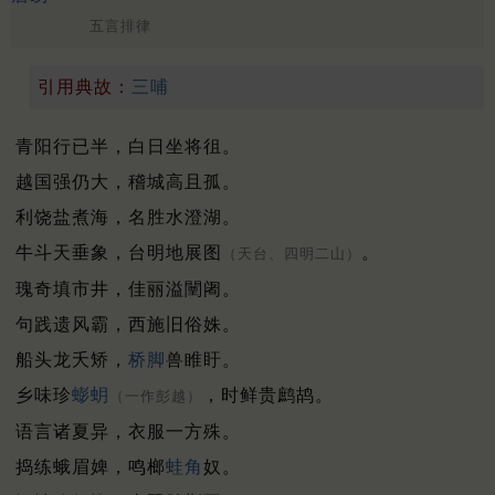
五言排律
引用典故：
三哺
青阳行已半，白日坐将徂。
越国强仍大，稽城高且孤。
利饶盐煮海，名胜水澄湖。
牛斗天垂象，台明地展图
。
（天台、四明二山）
瑰奇填市井，佳丽溢闉阇。
句践遗风霸，西施旧俗姝。
船头龙夭矫，
桥脚
兽睢盱。
乡味珍
蟛蚏
，时鲜贵鹧鸪。
（一作彭越）
语言诸夏异，衣服一方殊。
捣练蛾眉婢，鸣榔
蛙角
奴。