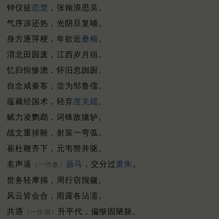
钟仪徒
恋楚
，张翰浪思吴。
气序凉还热，光阴旦复晡。
身方逐萍梗，年欲近
桑榆
。
渭北田园废，江西岁月徂。
忆归恒惨澹，怀旧忽踟蹰。
自念咸秦客，尝为邹鲁儒。
蕴藏经国术，轻弃
度关繻
。
赋力凌鹦鹉，词锋敌辘轳。
战文重掉鞅，射策一弯弧。
崔杜鞭齐下，元韦辔并驱。
名声逼
扬马
，交分过
萧朱
。
（一作敌）
世务轻摩揣，周行窃觊觎。
风云皆会合，雨露各沾濡。
共遇
升平代，偏惭固陋躯。
（一作偶）