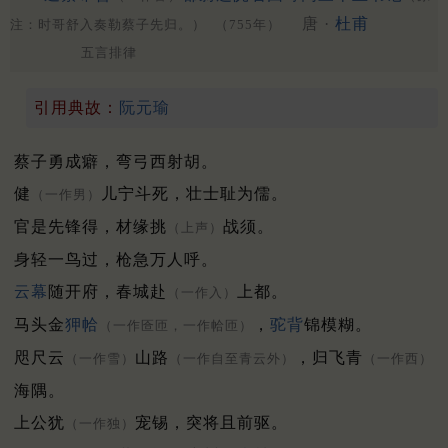
唐 ·
杜甫
注：时哥舒入奏勒蔡子先归。）
（755年）
五言排律
引用典故：
阮元瑜
蔡子勇成癖，弯弓西射胡。
健
儿宁斗死，壮士耻为儒。
（一作男）
官是先锋得，材缘挑
战须。
（上声）
身轻一鸟过，枪急万人呼。
云幕
随开府，春城赴
上都。
（一作入）
马头金
狎帢
，
驼背
锦模糊。
（一作匼匝，一作帢匝）
咫尺云
山路
，归飞青
（一作雪）
（一作自至青云外）
（一作西）
海隅。
上公犹
宠锡，突将且前驱。
（一作独）