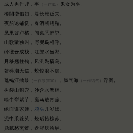
成人男作丱，事
鬼女为巫。
（一作似）
楼闇攒倡妇，堤长簇贩夫。
夜船论铺赁，春酒断瓶酤。
见果皆卢橘，闻禽悉鹧鸪。
山歌猿独叫，野哭鸟相呼。
岭徼云成栈，江郊水当郛。
月移翘柱鹤，风汎飐樯乌。
鳌碍潮无信，蛟惊浪不虞。
鼍鸣江擂鼓
，蜃气海
浮图。
（一作泉窟室）
（一作结气）
树裂山魈穴，沙含水弩枢。
喘牛犁紫芋，羸马放青菰。
绣面谁家婢，
鸦头
几岁奴。
泥中采菱芡，烧后拾樵苏。
鼎腻愁烹鳖，盘腥厌脍鲈。