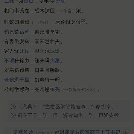
左辖
频
虚位
，今年得
旧儒
。
相门韦氏在，经术汉臣
须。
（一作官）
⑵
时议归前烈
，天伦恨莫俱
。
（一作列）
鸰原
荒
宿草
，凤沼接亨衢。
有客虽安命，衰容岂壮夫。
家人忧
几杖
，甲子混
泥途
。
不谓
矜馀力，还来谒
大巫
。
岁寒仍顾遇，日暮且踟蹰。
老骥
思千里
，饥鹰待一呼。
君能微感激，亦足慰
榛芜
。
（一作折骨效区区）
⑴ 《六典》：“左右丞掌管辖省事，纠察宪章。”
⑵ 嗣立三子，孚、恒、济皆知名，孚、恒皆先殁
送蔡希曾
都尉还陇右因寄高三十五书记
（一作鲁）
（原