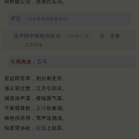
何时能
反哺
，供养白头乌。
评注
（点击查看或隐藏评注）
送庐郎中除杭州赴任
唐 ·
岑参
（765年三月）
五言排律
引用典故：
五马
罢起郎官草，初分刺史符。
海云迎过楚，江月引归吴。
城底涛声震，楼端蜃气孤。
千家窥驿舫，
五马
饮春湖。
柳色供诗用，莺声送酒须。
知君望乡处，
枉道
上姑苏。