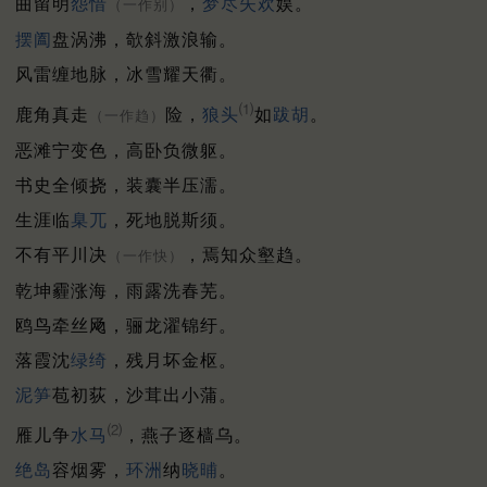
曲留明
怨惜
，
梦尽失欢
娱。
（一作别）
摆阖
盘涡沸，欹斜激浪输。
风雷缠地脉，冰雪耀天衢。
⑴
鹿角真走
险，
狼头
如
跋胡
。
（一作趋）
恶滩宁变色，高卧负微躯。
书史全倾挠，装囊半压濡。
生涯临
臬兀
，死地脱斯须。
不有平川决
，焉知众壑趋。
（一作快）
乾坤霾涨海，雨露洗春芜。
鸥鸟牵丝飏，骊龙濯锦纡。
落霞沈
绿绮
，残月坏金枢。
泥笋
苞初荻，沙茸出小蒲。
⑵
雁儿争
水马
，燕子逐樯乌。
绝岛
容烟雾，
环洲
纳
晓晡
。