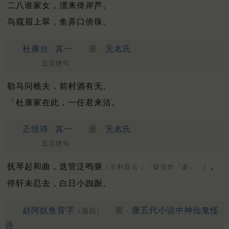
二八谁家女，漂来倚岸芦。
鸟窥眉上翠，鱼弄口傍珠。
杜康台
其一
唐 ·
无名氏
五言绝句
勒马问樵夫，前村酒有无。
「杜康家在此，一任君来沽。
正纽诗
其一
唐 ·
无名氏
五言绝句
抚琴起和曲，迭管泛鸣驱
。
（王利器云：「疑当作『讴』」）
停轩未忍去，白日小踟蹰。
赵阿奴鱼背字
唐 ·
唐五代小说中神仙鬼怪
（题拟）
诗