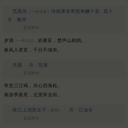
范真传
侍御累有寄因奉酬十首
其十
（一作传真）
唐 ·
鲍溶
五言绝句
岁酒
劝屠苏，楚声山鹧鸪。
（一作几日）
春风入君意，千日不须臾。
失题
唐 ·
范液
五言绝句
举意三江竭，兴心四海枯。
南游李邕死，北望宋圭殂。
咏江上溺死女子
唐 ·
江油令
（题拟）
五言绝句