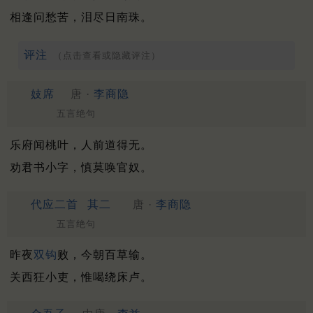
相逢问愁苦，泪尽日南珠。
评注
（点击查看或隐藏评注）
妓席
唐 ·
李商隐
五言绝句
乐府闻桃叶，人前道得无。
劝君书小字，慎莫唤官奴。
代应二首
其二
唐 ·
李商隐
五言绝句
昨夜
双钩
败，今朝百草输。
关西狂小吏，惟喝绕床卢。