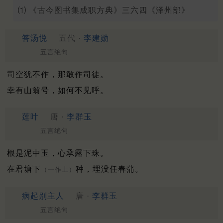
⑴ 《古今图书集成职方典》三六四《泽州部》
答汤悦
五代 ·
李建勋
五言绝句
司空犹不作，那敢作司徒。
幸有山翁号，如何不见呼。
莲叶
唐 ·
李群玉
五言绝句
根是泥中玉，心承露下珠。
在君塘下
种，埋没任春蒲。
（一作上）
病起别主人
唐 ·
李群玉
五言绝句