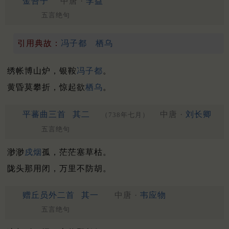
金吾子
中唐 ·
李益
五言绝句
引用典故：
冯子都
栖乌
绣帐博山炉，银鞍
冯子都
。
黄昏莫攀折，惊起欲
栖乌
。
平蕃曲三首
其二
中唐 ·
刘长卿
（738年七月）
五言绝句
渺渺
戍烟
孤，茫茫塞草枯。
陇头那用闭，万里不防胡。
赠丘员外二首
其一
中唐 ·
韦应物
五言绝句