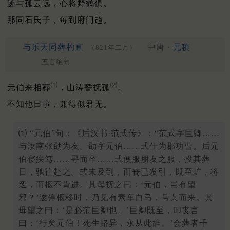
迹与孤云远，心将野鹤俱。
那同石氏子，每到府门趋。
与乐天同葬杓直
中唐 ·
元稹
（821年二月）
五言绝句
⑴
⑵
元伯来相葬
，山涛誓抚孤
。
不知他日事，兼得似君无。
⑴ “元伯”句：《后汉书·范式传》：“范式字巨卿……
与汝南张劭为友。劭字元伯……式仕为郡功曹。后元
伯寝疾笃……寻而卒……式便服朋友之服，投其葬
日，驰往赴之。式未及到，而丧已发引，既至圹，将
窆，而柩不肯进。其母抚之曰：‘元伯，岂有望
邪？’遂停柩移时，乃见有素车白马，号哭而来。其
母望之曰：‘是必范巨卿也。’巨卿既至，叩丧言
曰：‘行矣元伯！死生路异，永从此辞。’会葬者千