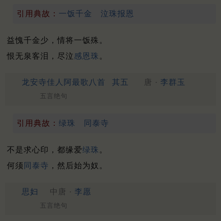
引用典故：
一饭千金
泣珠报恩
益愧千金少，情将一饭殊。
恨无泉客泪，尽泣
感恩珠
。
龙安寺佳人阿最歌八首
其五
唐 ·
李群玉
五言绝句
引用典故：
绿珠
同泰寺
不是求心印，都缘爱
绿珠
。
何须
同泰寺
，然后始为奴。
思妇
中唐 ·
李愿
五言绝句