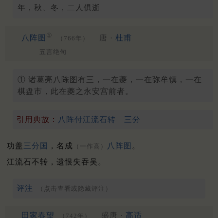
年，秋、冬，二人俱逝
①
八阵图
唐 ·
杜甫
（766年）
五言绝句
① 诸葛亮八陈图有三，一在夔，一在弥牟镇，一在
棋盘市，此在夔之永安宫前者。
引用典故：
八阵付江流石转
三分
功盖
三分
国
，名成
八阵图
。
（一作高）
江流石不转，遗恨失吞吴。
评注
（点击查看或隐藏评注）
田家春望
盛唐 ·
高适
（742年）