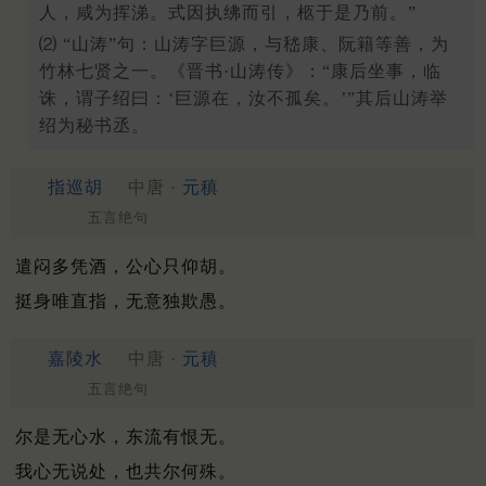
人，咸为挥涕。式因执绋而引，柩于是乃前。”
⑵ “山涛”句：山涛字巨源，与嵇康、阮籍等善，为
竹林七贤之一。《晋书·山涛传》：“康后坐事，临
诛，谓子绍曰：‘巨源在，汝不孤矣。’”其后山涛举
绍为秘书丞。
指巡胡
中唐 ·
元稹
五言绝句
遣闷多凭酒，公心只仰胡。
挺身唯直指，无意独欺愚。
嘉陵水
中唐 ·
元稹
五言绝句
尔是无心水，东流有恨无。
我心无说处，也共尔何殊。