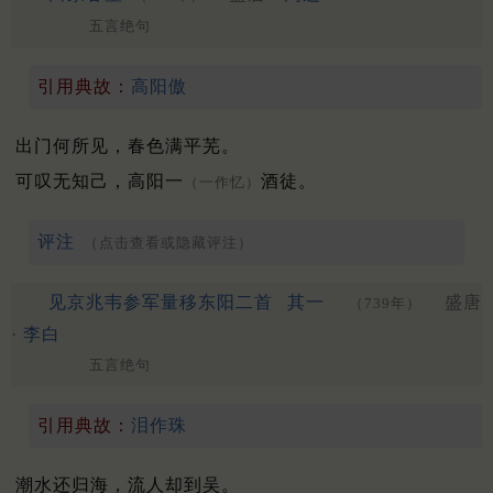
五言绝句
引用典故：
高阳傲
出门何所见，春色满平芜。
可叹无知己，高阳一
酒徒。
（一作忆）
评注
（点击查看或隐藏评注）
见京兆韦参军量移东阳二首
其一
盛唐
（739年）
·
李白
五言绝句
引用典故：
泪作珠
潮水还归海，流人却到吴。