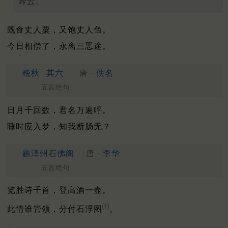
吟云。
既食丈人粟，又饱丈人刍。
今日相偿了，永离三恶途。
晚秋
其六
唐 ·
佚名
五言绝句
日月千回数，君名万遍呼。
睡时应入梦，知我断肠无？
题泽州石佛阁
唐 ·
李华
五言绝句
览胜诗千首，登高酒一壶。
⑴
此情谁管领，分付石浮图
。