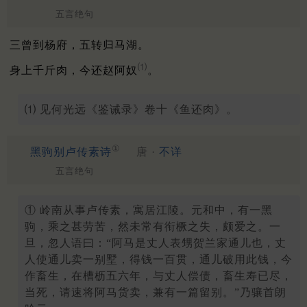
五言绝句
三曾到杨府，五转归马湖。
⑴
身上千斤肉，今还赵阿奴
。
⑴ 见何光远《鉴诫录》卷十《鱼还肉》。
①
黑驹别卢传素诗
唐 ·
不详
五言绝句
① 岭南从事卢传素，寓居江陵。元和中，有一黑
驹，乘之甚劳苦，然未常有衔橛之失，颇爱之。一
旦，忽人语曰：“阿马是丈人表甥贺兰家通儿也，丈
人使通儿卖一别墅，得钱一百贯，通儿破用此钱，今
作畜生，在槽枥五六年，与丈人偿债，畜生寿已尽，
当死，请速将阿马货卖，兼有一篇留别。”乃骧首朗