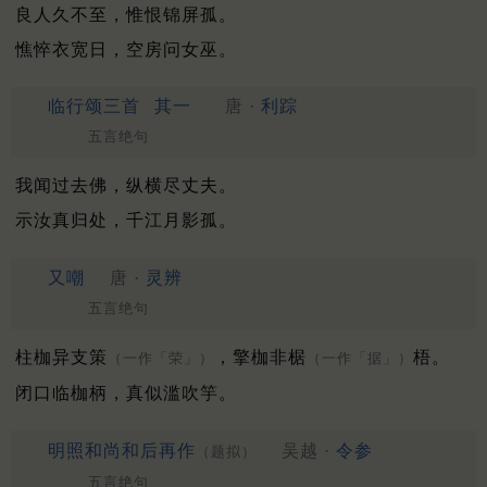
良人久不至，惟恨锦屏孤。
憔悴衣宽日，空房问女巫。
临行颂三首
其一
唐 ·
利踪
五言绝句
我闻过去佛，纵横尽丈夫。
示汝真归处，千江月影孤。
又嘲
唐 ·
灵辨
五言绝句
柱枷异支策
，擎枷非椐
梧。
（一作「荣」）
（一作「据」）
闭口临枷柄，真似滥吹竽。
明照和尚和后再作
吴越 ·
令参
（题拟）
五言绝句