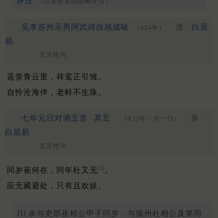
评注
（点击查看或隐藏评注）
见李苏州示男阿武诗自感成咏
唐 ·
白居
（824年）
易
五言绝句
遥羡青云里，祥鸾正引雏。
自怜沧海伴，老蚌不生珠。
七年元日对酒五首
其五
唐 ·
（833年一月一日）
白居易
五言绝句
⑴
同岁崔何在，同年杜又无
。
应无藏避处，只有且欢娱。
⑴ 余与吏部崔相公甲子同岁，与循州杜相公及第同