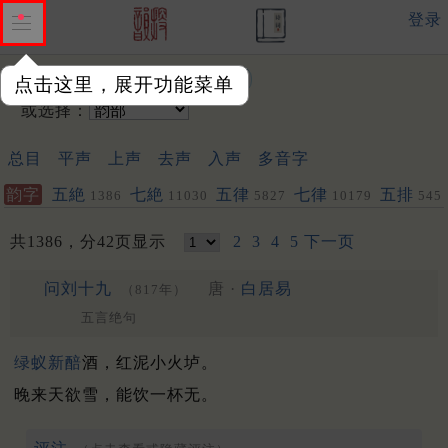
登录
输入韵字：
点击这里，展开功能菜单
或选择：
总目
平声
上声
去声
入声
多音字
韵字
五絶
七絶
五律
七律
五排
1386
11030
5827
10179
545
153
共1386，分42页显示
2
3
4
5
下一页
问刘十九
唐 ·
白居易
（817年）
五言绝句
绿蚁
新醅
酒，红泥小火垆。
晚来天欲雪，能饮一杯无。