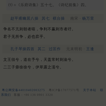
⑴ ○《乐府诗集》五十七。《诗纪前集》四。
赵平甫幽居八操
其七
棋台操
南宋 ·
杨万里
争名不亢则朝者嘻，争利不赢则市者吁。
君子无所争，必也弈乎。
孔子琴操四首
其二
过匡作
元末明初 ·
王逢
文王徂兮，道在予兮，天盖常时则渝兮。
二三子毋徐徐兮，伊草露之濡兮。
粤公网安备44010402003275
粤ICP备17077571号
关于本站
联
系我们
客服：+86 136 0901 3320