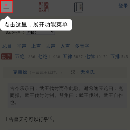
登录
输入韵字：
点击这里，展开功能菜单
或选择：
总目
平声
上声
去声
入声
多音字
韵字
五絶
七絶
五律
七律
五排
1386
11030
5827
10179
545
153
克商操
汉 ·
无名氏
（一曰武王伐纣。）
古今乐录曰：武王伐纣而作此歌。谢希逸琴论曰：克
商操。武王伐纣时制。琴集曰：武王伐纣。武王自作
也。
⑴
上告皇天兮可以行乎
。