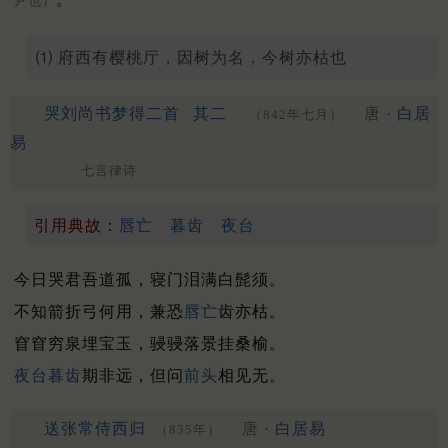
尹也）
⑴ 府西有樱桃厅，因树为名，今树亦枯也
哭刘尚书梦得二首
其二
唐 ·
白居
（842年七月）
易
七言律诗
引用典故：
唇亡
暮齿
夜台
今日哭君吾道孤，寝门泪满白髭须。
不知箭折弓何用，兼恐
唇亡
齿亦枯。
窅窅穷泉埋宝玉，骎骎落景挂桑榆。
夜台
暮齿
期非远，但问
前头
相见无。
送张常侍西归
唐 ·
白居易
（835年）