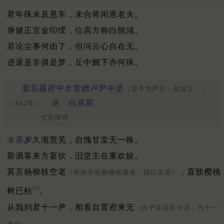
君年殊未及悬车，未合将闲逐老夫。
身健正宜金印绶，位高方称白髭须。
若论尘事何由了，但问云心自在无。
进退是非俱是梦，丘中阙下亦何殊。
宴后题府中水堂赠卢尹中丞
（昔予为尹日，创造之。）
唐 ·
白居易
（842年）
七言律诗
水斋
岁久渐荒芜，自愧甘棠无一株。
新酒客来方宴饮，旧堂主在重欢娱。
莫言杨柳枝空老
，直致樱桃
（府妓有歌杨柳枝曲者，因以名焉）
⑴
树已枯
。
从我到君十一尹，相看自置府来无
（自予罢后至中丞，凡十一
。