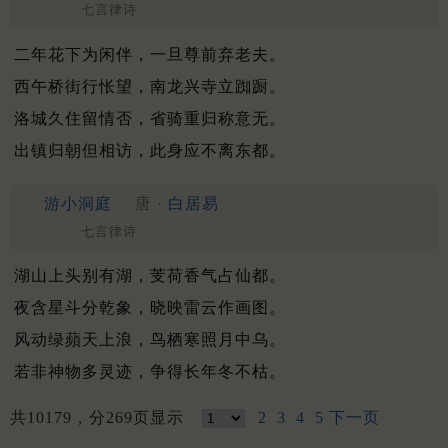
七言律诗
二年花下为闲伴，一旦尊前弃老夫。
西午桥街行怅望，南龙兴寺立踟蹰。
洛城久住留情否，省骑重归称意无。
出镇归朝但相访，此身应不离东都。
游小洞庭
唐 ·
白居易
七言律诗
湖山上头别有湖，芰荷香气占仙都。
夜含星斗分乾象，晓映雷云作画图。
风动绿蘋天上浪，鸟栖寒照月中乌。
若非神物多灵迹，争得长年冬不枯。
共10179，分269页显示
2
3
4
5
下一页