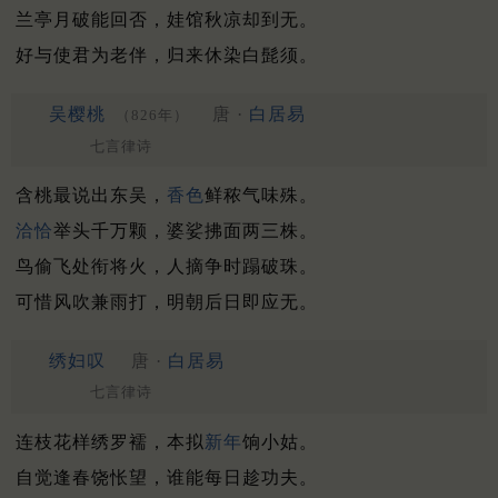
兰亭月破能回否，娃馆秋凉却到无。
好与使君为老伴，归来休染白髭须。
吴樱桃
唐 ·
白居易
（826年）
七言律诗
含桃最说出东吴，
香色
鲜秾气味殊。
洽恰
举头千万颗，婆娑拂面两三株。
鸟偷飞处衔将火，人摘争时蹋破珠。
可惜风吹兼雨打，明朝后日即应无。
绣妇叹
唐 ·
白居易
七言律诗
连枝花样绣罗襦，本拟
新年
饷小姑。
自觉逢春饶怅望，谁能每日趁功夫。