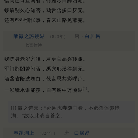
借问连宵直南省，何如尽日醉西湖。
蛾眉别久心知否，鸡舌含多口厌无。
还有些些惆怅事，春来山路见蘼芜。
酬微之誇镜湖
唐 ·
白居易
（823年）
七言律诗
我嗟身老岁方徂，君更官高兴转孤。
军门郡閤曾闲否，禹穴耶溪得到无。
酒盏省陪波卷白，骰盘思共彩呼卢。
⑴
一泓镜水谁能羡，自有胸中万顷湖
。
⑴ 微之诗云：“孙园虎寺随宜看，不必遥遥羡镜
湖。”故以此戏言荅之。
春题湖上
唐 ·
白居易
（824年）