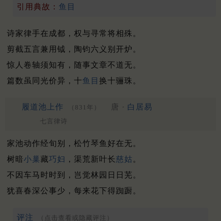
引用典故：
鱼目
诗家律手在成都，权与寻常将相殊。
剪截五言兼用钺，陶钧六义别开炉。
惊人卷轴须知有，随事文章不道无。
篇数虽同光价异，十
鱼目
换十骊珠。
履道池上作
唐 ·
白居易
（831年）
七言律诗
家池动作经旬别，松竹琴鱼好在无。
树暗
小巢
藏
巧妇
，渠荒新叶长
慈姑
。
不因车马时时到，岂觉林园日日芜。
犹喜春深公事少，每来花下得踟蹰。
评注
（点击查看或隐藏评注）