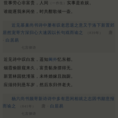
世事劳心非富贵，人间
实事是欢娱。
（一作生）
谁能逐我来闲坐，时共酣歌倾一壶。
近见慕巢尚书诗中屡有叹老思退之意又于洛下新置郊
居然宠寄方深归心大速因以长句戏而谕之
唐
（839年）
·
白居易
七言律诗
近见诗中叹白发，遥知
阃外
忆东都。
烟霞偷眼窥来久，富贵黏身摆得无。
新置林园犹濩落，未终婚嫁且踟蹰。
应须待到悬车岁，然后东归伴老夫。
杨六尚书频寄新诗诗中多有思闲相就之志因书鄙意报
而谕之
唐 ·
白居易
（841年）
七言律诗