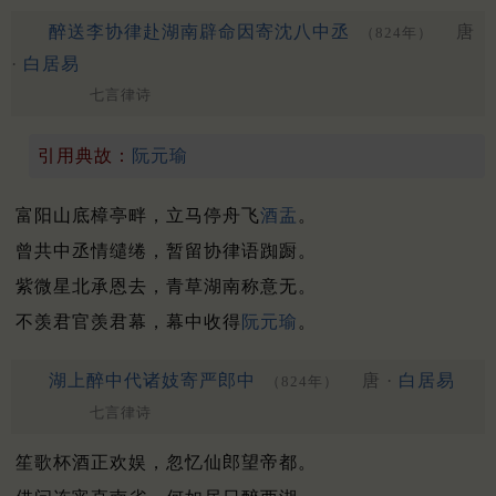
醉送李协律赴湖南辟命因寄沈八中丞
唐
（824年）
·
白居易
七言律诗
引用典故：
阮元瑜
富阳山底樟亭畔，立马停舟飞
酒盂
。
曾共中丞情缱绻，暂留协律语踟蹰。
紫微星北承恩去，青草湖南称意无。
不羡君官羡君幕，幕中收得
阮元瑜
。
湖上醉中代诸妓寄严郎中
唐 ·
白居易
（824年）
七言律诗
笙歌杯酒正欢娱，忽忆仙郎望帝都。