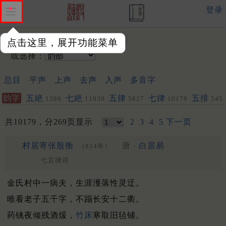
登录
输入韵字：
点击这里，展开功能菜单
或选择：
总目
平声
上声
去声
入声
多音字
韵字
五絶
七絶
五律
七律
五排
1386
11030
5827
10179
545
153
共10179，分269页显示
2
3
4
5
下一页
村居寄张殷衡
唐 ·
白居易
（814年）
七言律诗
金氏村中一病夫，生涯濩落性灵迂。
唯看老子五千字，不蹋长安十二衢。
药铫夜倾残酒煖，
竹床
寒取旧毡铺。