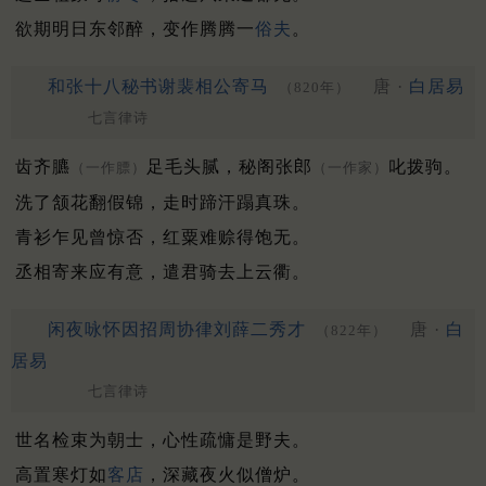
欲期明日东邻醉，变作腾腾一
俗夫
。
和张十八秘书谢裴相公寄马
唐 ·
白居易
（820年）
七言律诗
齿齐臕
足毛头腻，秘阁张郎
叱拨驹。
（一作膘）
（一作家）
洗了颔花翻假锦，走时蹄汗蹋真珠。
青衫乍见曾惊否，红粟难赊得饱无。
丞相寄来应有意，遣君骑去上云衢。
闲夜咏怀因招周协律刘薛二秀才
唐 ·
白
（822年）
居易
七言律诗
世名检束为朝士，心性疏慵是野夫。
高置寒灯如
客店
，深藏夜火似僧炉。