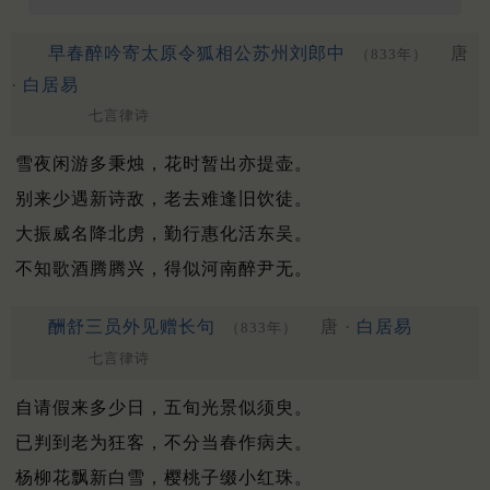
早春醉吟寄太原令狐相公苏州刘郎中
唐
（833年）
·
白居易
七言律诗
雪夜闲游多秉烛，花时暂出亦提壶。
别来少遇新诗敌，老去难逢旧饮徒。
大振威名降北虏，勤行惠化活东吴。
不知歌酒腾腾兴，得似河南醉尹无。
酬舒三员外见赠长句
唐 ·
白居易
（833年）
七言律诗
自请假来多少日，五旬光景似须臾。
已判到老为狂客，不分当春作病夫。
杨柳花飘新白雪，樱桃子缀小红珠。