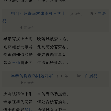
不取燔柴兼照乘，可怜光彩亦何殊。
初到江州寄翰林张李杜三学士
唐 ·
白居
（815年）
易
七言律诗
早攀霄汉上天衢，晚落风波委世途。
雨露施恩无厚薄，蓬蒿随分有荣枯。
伤禽侧翅惊弓箭，老妇低颜事舅姑。
碧落
三仙
曾识面，年深记得姓名无。
早春闻提壶鸟因题邻家
唐 ·
白居易
（816年）
七言律诗
厌听秋猿催下泪，喜闻春鸟劝提壶。
谁家红树先花发，何处青楼有酒酤。
进士粗豪寻
静尽
，拾遗风采近都无。