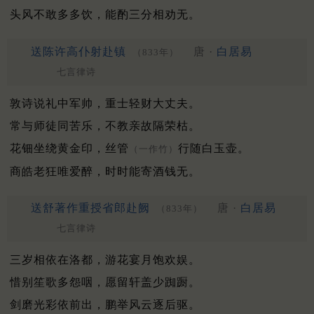
头风不敢多多饮，能酌三分相劝无。
送陈许高仆射赴镇
唐 ·
白居易
（833年）
七言律诗
敦诗说礼中军帅，重士轻财大丈夫。
常与师徒同苦乐，不教亲故隔荣枯。
花钿坐绕黄金印，丝管
行随白玉壶。
（一作竹）
商皓老狂唯爱醉，时时能寄酒钱无。
送舒著作重授省郎赴阙
唐 ·
白居易
（833年）
七言律诗
三岁相依在洛都，游花宴月饱欢娱。
惜别笙歌多怨咽，愿留轩盖少踟蹰。
剑磨光彩依前出，鹏举风云逐后驱。