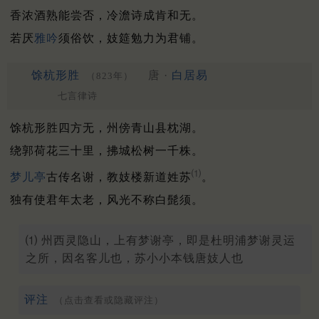
香浓酒熟能尝否，冷澹诗成肯和无。
若厌
雅吟
须俗饮，妓筵勉力为君铺。
馀杭形胜
唐 ·
白居易
（823年）
七言律诗
馀杭形胜四方无，州傍青山县枕湖。
绕郭荷花三十里，拂城松树一千株。
⑴
梦儿亭
古传名谢，教妓楼新道姓苏
。
独有使君年太老，风光不称白髭须。
⑴ 州西灵隐山，上有梦谢亭，即是杜明浦梦谢灵运
之所，因名客儿也，苏小小本钱唐妓人也
评注
（点击查看或隐藏评注）