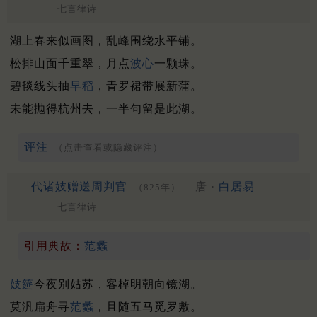
七言律诗
湖上春来似画图，乱峰围绕水平铺。
松排山面千重翠，月点
波心
一颗珠。
碧毯线头抽
早稻
，青罗裙带展新蒲。
未能抛得杭州去，一半句留是此湖。
评注
（点击查看或隐藏评注）
代诸妓赠送周判官
唐 ·
白居易
（825年）
七言律诗
引用典故：
范蠡
妓筵
今夜别姑苏，客棹明朝向镜湖。
莫汎扁舟寻
范蠡
，且随五马觅罗敷。