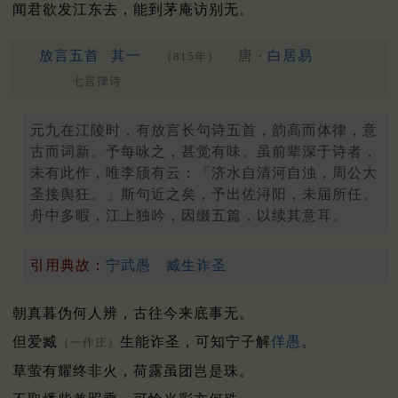
闻君欲发江东去，能到茅庵访别无。
放言五首
其一
唐 ·
白居易
（815年）
七言律诗
元九在江陵时，有放言长句诗五首，韵高而体律，意
古而词新。予每咏之，甚觉有味。虽前辈深于诗者，
未有此作，唯李颀有云：「济水自清河自浊，周公大
圣接舆狂。」斯句近之矣，予出佐浔阳，未届所任。
舟中多暇，江上独吟，因缀五篇，以续其意耳。
引用典故：
宁武愚
臧生诈圣
朝真暮伪何人辨，古往今来底事无。
但爱臧
生能诈圣，可知宁子解
佯愚
。
（一作庄）
草萤有耀终非火，荷露虽团岂是珠。