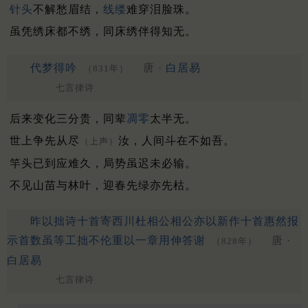
针头
不解愁眉结，
线缕
难穿泪脸珠。
虽凭绣床都不绣，同床绣伴得知无。
代梦得吟
唐 ·
白居易
（831年）
七言律诗
后来变化三分贵，同辈
凋零
太半无。
世上争先从尽
汝，人间斗在不如吾。
（上声）
竿头已到应难久，局势虽迟未必输。
不见山苗与林叶，迎春先绿亦先枯。
昨以拙诗十首寄西川杜相公相公亦以新作十首惠然报
示首数虽等工拙不伦重以一章用伸答谢
唐 ·
（828年）
白居易
七言律诗