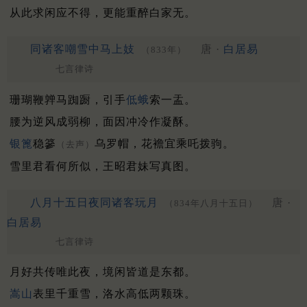
从此求闲应不得，更能重醉白家无。
同诸客嘲雪中马上妓
唐 ·
白居易
（833年）
七言律诗
珊瑚鞭亸马踟蹰，引手
低蛾
索一盂。
腰为逆风成弱柳，面因冲冷作凝酥。
银篦
稳篸
乌罗帽，花襜宜乘吒拨驹。
（去声）
雪里君看何所似，王昭君妹写真图。
八月十五日夜同诸客玩月
唐 ·
（834年八月十五日）
白居易
七言律诗
月好共传唯此夜，境闲皆道是东都。
嵩山
表里千重雪，洛水高低两颗珠。