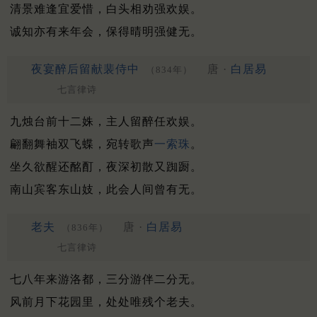
清景难逢宜爱惜，白头相劝强欢娱。
诚知亦有来年会，保得晴明强健无。
夜宴醉后留献裴侍中
唐 ·
白居易
（834年）
七言律诗
九烛台前十二姝，主人留醉任欢娱。
翩翻舞袖双飞蝶，宛转歌声
一索珠
。
坐久欲醒还酩酊，夜深初散又踟蹰。
南山宾客东山妓，此会人间曾有无。
老夫
唐 ·
白居易
（836年）
七言律诗
七八年来游洛都，三分游伴二分无。
风前月下花园里，处处唯残个老夫。