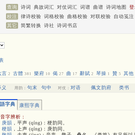
查询
诗词
典故词汇
对仗词汇
词谱
曲谱
诗词地图
登
校注
律诗校验
词格校验
曲格校验
对联校验
自动笺注
其它
简繁转换
诗社
诗词书店
表
六言
古體
樂府
偈
曲
辭賦
琴操
贊
其他
2
381
10
27
17
2
1
5
释义
句末
句中
对语
佩文韵府
类书
用韵：
对仗：
語字典
康熙字典
多音字辨析：
 庚韻
，平声 (qíng)：梗韵同。
 梗韻
，上声 (qíng)：庚韵同。
 敬韻
，去声 (jìng)：音竞。檠子，叠名。《类篇》有足所