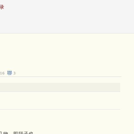
录
聯
16
3
以几物，即隔子也。