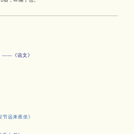
。——《说文》
安节远来夜坐》