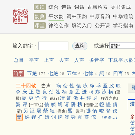
阅读
综合
诗话
词话
古籍检索
类书集成
韵典
平水韵
词林正韵
中原音韵
中华通韵
课堂
律绝创作
填词入门
公开课
学习指南
输入韵字：
或选择
总目
平声
上声
去声
入声
多音字
下载平水韵
韵字
五絶
七絶
五律
七律
詞
四言
177
28
6
4
10
75
二十四敬
去声
病
命
性
镜
咏
净
盛
圣
政
映
令
庆
正
敬
竞
劲
姓
柄
竟
孟
迸
聘
郑
泳
横
[蛮
硬
更
诤
行
凊
证
儆
并
獍
迎
横]
[德行]
[往迓之也]
漢
夐
评
侦
帧
靓
请
阱
榜
㡧
證
倩
[平言也]
[进船也]
另
証
晟
禜
轻
盟
摒
怲
㡠
醟
鞕
[请]
[疾也]
[盟津]
檠
娉
锃
挣
婧
诇
䀻
渹
碰
邴
牚
倞
[更多…]
檠
檠
檠