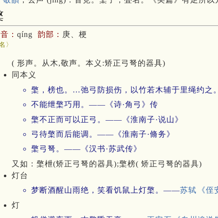
檠
拼音：
qíng
韵部：
庚、梗
名〉
( 形声。从木,敬声。本义:矫正弓弩的器具)
同本义
檠，榜也。…弛弓防损伤，以竹若木辅于里绳约之
不能绁檠巧用。——《诗·角弓》传
檠不正而可以正弓。——《淮南子·说山》
弓待檠而后能调。——《淮南子·脩务》
檠弓弩。——《汉书·苏武传》
又如：檠枻(矫正弓弩的器具);檠榜( 矫正弓弩的器具)
灯台
梦断酒醒山雨绝，笑看饥鼠上灯檠。——
苏轼
《侄
灯