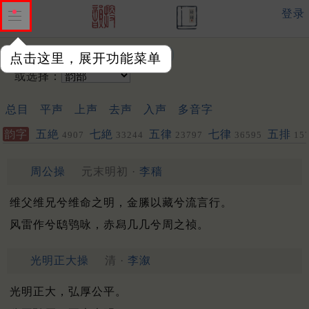
登录
输入韵字：
点击这里，展开功能菜单
或选择：
总目
平声
上声
去声
入声
多音字
韵字
五絶
七絶
五律
七律
五排
4907
33244
23797
36595
15
聯
452
453
周公操
元末明初 ·
李穑
维父维兄兮维命之明，金縢以藏兮流言行。
风雷作兮鸱鸮咏，赤舄几几兮周之祯。
光明正大操
清 ·
李溆
光明正大，弘厚公平。