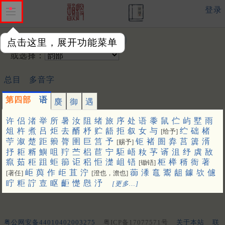
登录
输入韵字：
点击这里，展开功能菜单
或选择：
总目
多音字
第四部
语
麌
御
遇
许
侣
渚
举
所
暑
汝
阻
绪
旅
序
处
语
黍
鼠
伫
屿
墅
雨
俎
杵
煮
吕
炬
去
醑
杼
贮
龉
拒
叙
女
与
纻
础
楮
[给予]
苧
溆
楚
距
籞
膂
圉
巨
筥
予
钜
褚
圄
弆
莒
簴
湑
[赐予]
抒
耟
糈
鱮
咀
羜
苎
梠
苣
宁
駏
峿
籹
芧
谞
沮
纾
虡
敔
癙
茹
秬
跙
蚷
篽
讵
稆
怇
濋
岨
铻
柜
榉
稰
衙
著
[锄铻]
岠
藇
作
歫
苴
泞
蓹
潻
鼁
䰞
龃
鐻
欤
儢
[著任]
[澄也，澹也]
眝
粔
詝
壴
眍
䶙
憷
㦛
汿
[更多…]
粤公网安备44010402003275
粤ICP备17077571号
关于本站
联