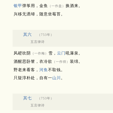
银甲
弹筝用，金鱼
换酒来。
（一作盘）
兴移无洒埽，随意坐莓苔。
其六
（753年）
五言律诗
风磴吹阴
雪，
云门
吼瀑泉。
（一作梅）
酒醒思卧簟，衣冷欲
装绵。
（一作得）
野老来看客，
河鱼
不取钱。
只疑淳朴处，自有一
山川
。
其七
（753年）
五言律诗