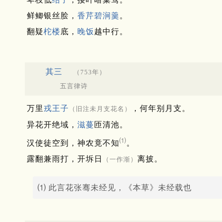
鲜鲫银丝脍，
香芹
碧涧羹
。
翻疑
柁楼
底，
晚饭
越中行。
其三
（753年）
五言律诗
万里
戎王子
，何年别月支。
（旧注未月支花名）
异花开绝域，
滋蔓
匝清池。
⑴
汉使徒空到，神农竟不知
。
露翻兼雨打，开坼日
离披。
（一作渐）
⑴ 此言花张骞未经见，《本草》未经载也