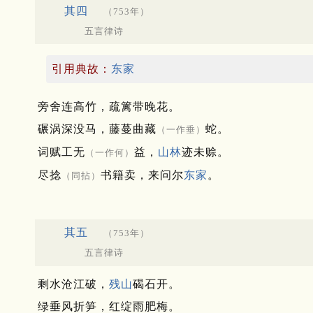
其四
（753年）
五言律诗
引用典故：
东家
旁舍连高竹，疏篱带晚花。
碾涡深没马，藤蔓曲藏
蛇。
（一作垂）
词赋工无
益，
山林
迹未赊。
（一作何）
尽捻
书籍卖，来问尔
东家
。
（同拈）
其五
（753年）
五言律诗
剩水沧江破，
残山
碣石开。
绿垂风折笋，红绽雨肥梅。