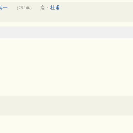
其一
唐 ·
杜甫
（753年）