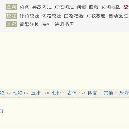
查询
诗词
典故词汇
对仗词汇
词谱
曲谱
诗词地图
登
校注
律诗校验
词格校验
曲格校验
对联校验
自动笺注
其它
简繁转换
诗社
诗词书店
五绝
七绝
五排
七排
古体
四言
其他
乐
32
62
128
4
463
1
4
页