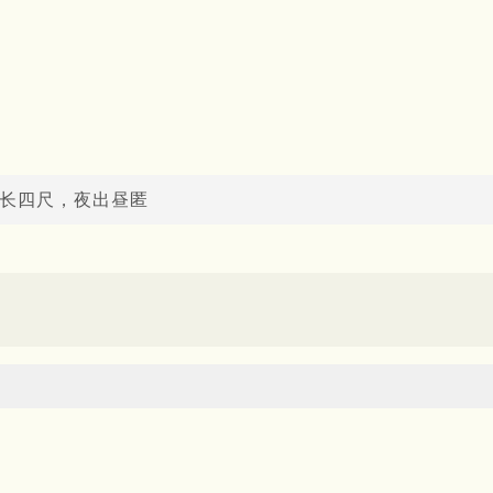
，长四尺，夜出昼匿