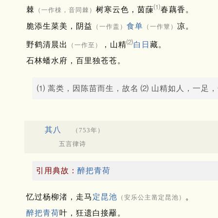
⑴
棘
树寒云色，茵蔯
春藕香。
（一作梀，音同棘）
脆添生菜美，阴益
食单
凉。
（一作盖）
（一作簟）
⑵
野鹤清晨出
，山精
白日
藏。
（一作至）
石林蟠水府，百里独苍苍。
⑴ 蒿类，因陈苗而生，故名
⑵ 山精如人，一足
其八
（753年）
五言律诗
引用典故：
醉把青荷
忆过杨柳渚，走马
定昆池
。
（安乐公主凿定昆池）
醉把青荷
叶，狂遗白接䍦。