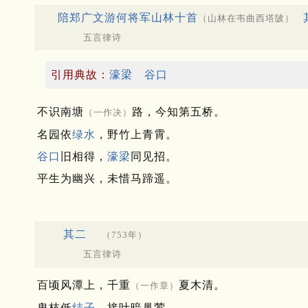
陪郑广文游何将军山林十首
（山林在韦曲西塔陂）
五言律诗
引用典故：
濠梁
谷口
不识南塘
路，今知第五桥。
（一作决）
名园依
绿水
，野竹上青霄。
谷口
旧相得，
濠梁
同见招。
平生为幽兴，未惜马蹄遥。
其二
（753年）
五言律诗
百顷风潭上，千重
夏木清。
（一作章）
卑枝低
结子
，接叶暗巢莺。