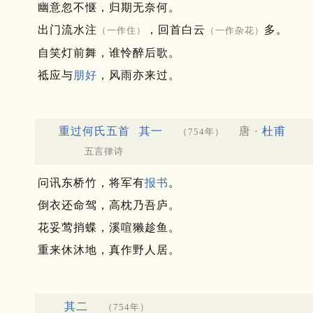
幽意忽不惬，归期无奈何。
出门流水注
，回首白云
多。
（一作住）
（一作杂花）
自笑灯前舞，谁怜醉后歌。
祗应与
朋好
，风雨亦来过。
重过何氏五首
其一
唐 ·
杜甫
（754年）
五言律诗
问讯东桥竹，将军有
报书
。
倒衣还命驾，高枕乃吾庐。
花妥莺捎蝶，溪喧獭趁鱼。
重来休沐地，真作野人居。
其二
（754年）