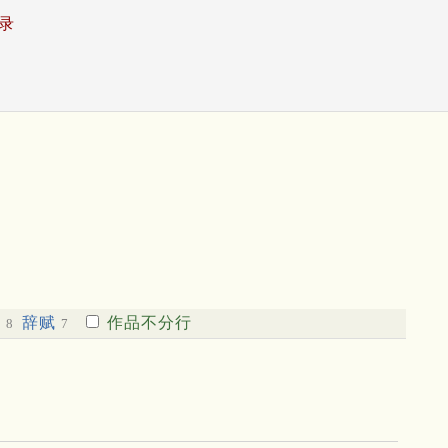
录
府
辞赋
作品不分行
8
7