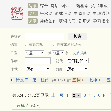
阅读
综合
诗话
词话
古籍检索
类书集成
韵典
平水韵
词林正韵
中原音韵
中华通韵
课堂
律绝创作
填词入门
公开课
学习指南
关键词
选项
精确匹配
只顯示相關詩句
位置
第
字
更多分类
作者
朝代
体裁
韵部
诗文库
唐
杜甫
五律
七律
(共 1471 首)
624
138
共624，分32页显示
上一页
1
3
4
5
6
下一
五言律诗
（续上）