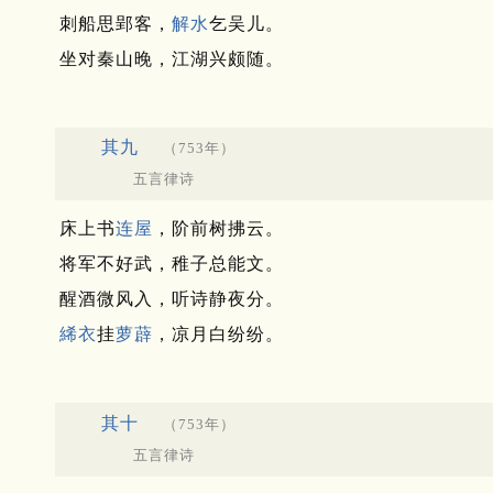
刺船思郢客，
解水
乞吴儿。
坐对秦山晚，江湖兴颇随。
其九
（753年）
五言律诗
床上书
连屋
，阶前树拂云。
将军不好武，稚子总能文。
醒酒微风入，听诗静夜分。
絺衣
挂
萝薜
，凉月白纷纷。
其十
（753年）
五言律诗