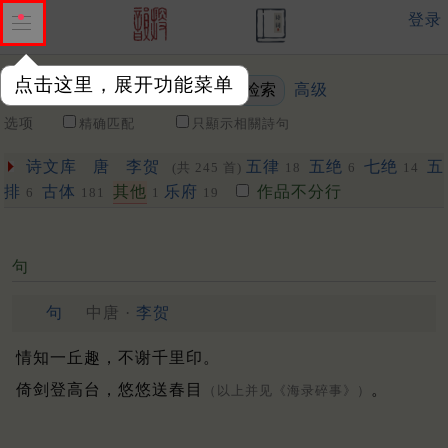
登录
点击这里，展开功能菜单
高级
关键词
选项
精确匹配
只顯示相關詩句
诗文库
唐
李贺
五律
五绝
七绝
五
(共 245 首)
18
6
14
排
古体
其他
乐府
作品不分行
6
181
1
19
句
句
中唐 ·
李贺
情知一丘趣，不谢千里印。
倚剑登高台，悠悠送春目
。
（以上并见《海录碎事》）