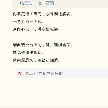
临江仙
金 ·
密璹
倦客更遭尘事冗，故寻閒地婆娑。
一尊芳酒一声歌。
卢郎心未老，潘令鬓先皤。
醉向繁台台上问，满川细柳新荷。
薰风楼阁夕阳多。
倚阑凝思久，渔笛起烟波。
按：
以上七首见中州乐府