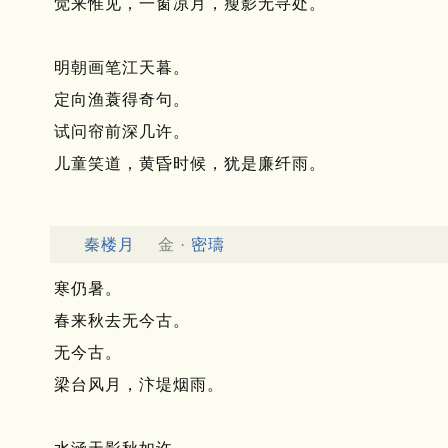
觉来惟见，一窗凉月，瘦影无寻处。
明朝画笔江天暮。
定向渔蓑得奇句。
试问帘前深几许。
儿童笑道，黄昏时候，犹是廉纤雨。
秦楼月
金 ·
密璹
寒仍暑。
春来秋去无今古。
无今古。
梁台风月，汴堤烟雨。