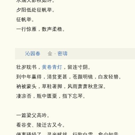
水涵天影秋如许。
夕阳低处征帆举。
征帆举。
一行惊雁，数声柔橹。
沁园春
金 ·
密璹
壮岁耽书，
黄卷青灯
，留连寸阴。
到中年赢得，清贫更甚，苍颜明镜，白发轻簪。
衲被蒙头，草鞋著脚，风雨萧萧秋意深。
凄凉否，瓶中匮粟，指下忘琴。
一篇梁父高吟。
看谷变、陵迁古又今。
便离骚经了，灵光赋就，行歌白雪，愈少知音。