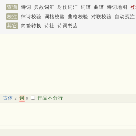
查询
诗词
典故词汇
对仗词汇
词谱
曲谱
诗词地图
登
校注
律诗校验
词格校验
曲格校验
对联校验
自动笺注
其它
简繁转换
诗社
诗词书店
古体
词
作品不分行
2
2
9