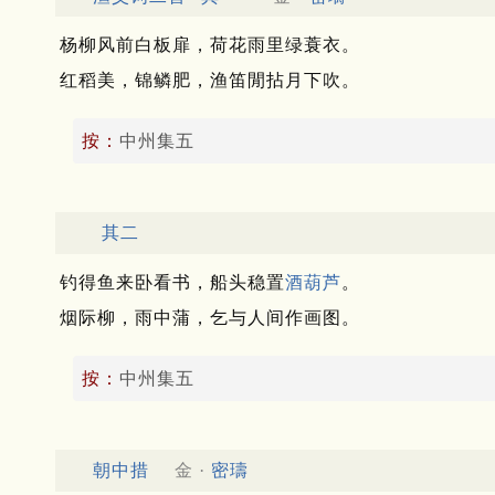
杨柳风前白板扉，荷花雨里绿蓑衣。
红稻美，锦鳞肥，渔笛閒拈月下吹。
按：
中州集五
其二
钓得鱼来卧看书，船头稳置
酒葫芦
。
烟际柳，雨中蒲，乞与人间作画图。
按：
中州集五
朝中措
金 ·
密璹