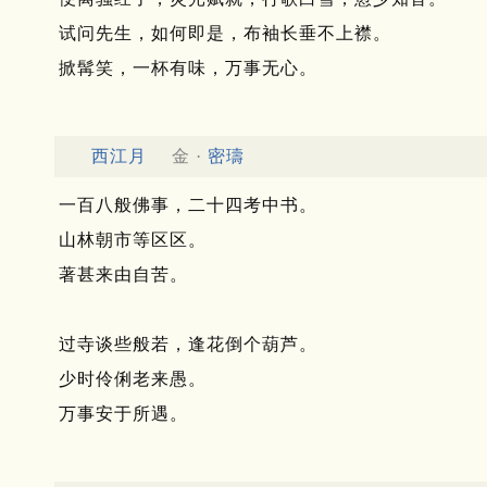
试问先生，如何即是，布袖长垂不上襟。
掀髯笑，一杯有味，万事无心。
西江月
金 ·
密璹
一百八般佛事，二十四考中书。
山林朝市等区区。
著甚来由自苦。
过寺谈些般若，逢花倒个葫芦。
少时伶俐老来愚。
万事安于所遇。