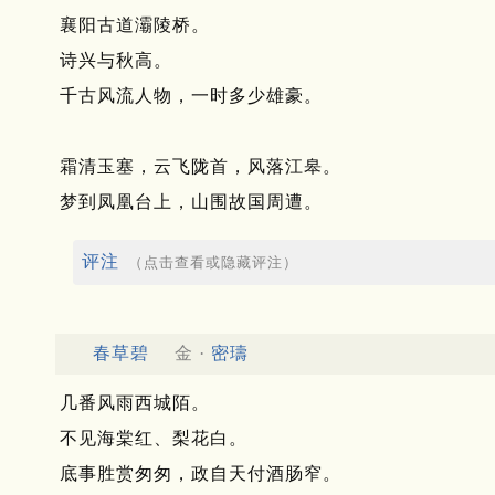
襄阳古道灞陵桥。
诗兴与秋高。
千古风流人物，一时多少雄豪。
霜清玉塞，云飞陇首，风落江皋。
梦到凤凰台上，山围故国周遭。
评注
（点击查看或隐藏评注）
春草碧
金 ·
密璹
几番风雨西城陌。
不见海棠红、梨花白。
底事胜赏匆匆，政自天付酒肠窄。