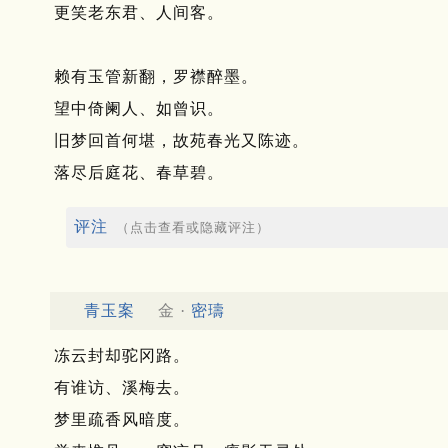
更笑老东君、人间客。
赖有玉管新翻，罗襟醉墨。
望中倚阑人、如曾识。
旧梦回首何堪，故苑春光又陈迹。
落尽后庭花、春草碧。
评注
（点击查看或隐藏评注）
青玉案
金 ·
密璹
冻云封却驼冈路。
有谁访、溪梅去。
梦里疏香风暗度。