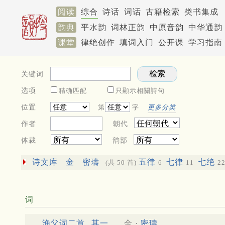
阅读
综合
诗话
词话
古籍检索
类书集成
韵典
平水韵
词林正韵
中原音韵
中华通韵
课堂
律绝创作
填词入门
公开课
学习指南
关键词
选项
精确匹配
只顯示相關詩句
位置
第
字
更多分类
作者
朝代
体裁
韵部
诗文库
金
密璹
五律
七律
七绝
(共 50 首)
6
11
2
词
渔父词二首
其一
金 ·
密璹