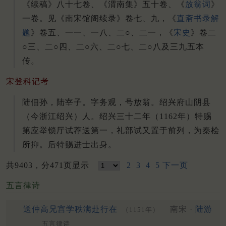
《续稿》八十七卷、《渭南集》五十卷、《
放翁词
》
一卷。见《南宋馆阁续录》卷七、九，《
直斋书录解
题
》卷五、一一、一八、二○、二一，《
宋史
》卷二
○三、二○四、二○六、二○七、二○八及三九五本
传。
宋登科记考
陆佃孙，陆宰子。字务观，号放翁。绍兴府山阴县
（今浙江绍兴）人。绍兴三十二年（1162年）特赐
第应举锁厅试荐送第一，礼部试又置于前列，为秦桧
所抑。后特赐进士出身。
共9403，分471页显示
2
3
4
5
下一页
五言律诗
送仲高兄宫学秩满赴行在
南宋 ·
陆游
（1151年）
五言律诗