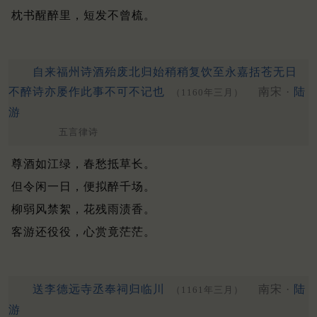
枕书醒醉里，短发不曾梳。
自来福州诗酒殆废北归始稍稍复饮至永嘉括苍无日
不醉诗亦屡作此事不可不记也
南宋 ·
陆
（1160年三月）
游
五言律诗
尊酒如江绿，春愁抵草长。
但令闲一日，便拟醉千场。
柳弱风禁絮，花残雨渍香。
客游还役役，心赏竟茫茫。
送李德远寺丞奉祠归临川
南宋 ·
陆
（1161年三月）
游