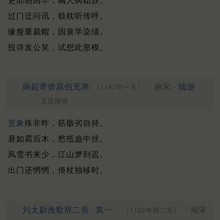
吏部朝回早，幽人病始苏。
过门迂问讯，攲枕听传呼。
缘瘦重裁帽，因衰学染须。
投诗发公笑，试想此形模。
病起寄曾原伯兄弟
南宋 ·
陆游
（1162年一月）
五言律诗
意象
殊非昨，筋骸劣自持。
衰如霜后木，愁抵盎中丝。
风雪书来少，江山梦到迟。
出门还惘惘，倚杖独移时。
刘太尉挽歌辞二首
其一
南宋 ·
（1162年闰二月）