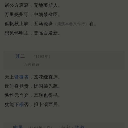
诸公方衮衮，无地著斯人。
万里夔州守，中朝禁省臣。
孤帆秋上峡，五马晓班
春。
（须溪本卷八作行）
想见怀明主，登临白发新。
其二
（1163年）
五言律诗
天上
紫微省
，莺花绕直庐。
逢时身鼎贵，忧国鬓先疏。
憔悴元当弃，牵联也得书。
犹能
下榻
否，拟卜瀼西居。
幽居
南宋 ·
陆游
（1163年九月）