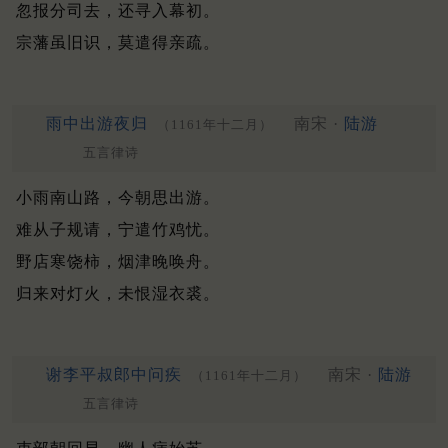
忽报分司去，还寻入幕初。
宗藩虽旧识，莫遣得亲疏。
雨中出游夜归
南宋 ·
陆游
（1161年十二月）
五言律诗
小雨南山路，今朝思出游。
难从子规请，宁遣竹鸡忧。
野店寒饶柿，烟津晚唤舟。
归来对灯火，未恨湿衣裘。
谢李平叔郎中问疾
南宋 ·
陆游
（1161年十二月）
五言律诗