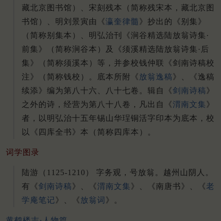
藏北京图书馆）、宋刻残本（简称残宋本，藏北京图
书馆）、明刘景寅由《
瀛奎律髓
》抄出的《别集》
（简称别集本）、明弘治刊《涧谷精选陆放翁诗集·
前集》（简称涧谷本）及《须溪精选陆放翁诗集·后
集》（简称须溪本）等，并参校钱仲联《剑南诗稿校
注》（简称钱校）。底本所附《
放翁逸稿
》、《逸稿
续添》编为第八十六、八十七卷。辑自《
剑南诗稿
》
之外的诗，经营为第八十八卷，凡出自《
渭南文集
》
者，以明弘治十五年锡山华珵铜活字印本为底本，校
以《四库全书》本（简称四库本）。
词学图录
陆游（1125-1210） 字务观，号放翁。越州山阴人。
有《
剑南诗稿
》、《
渭南文集
》、《南唐书》、《
老
学庵笔记
》、《
放翁词
》。
黄鹤楼志·人物篇