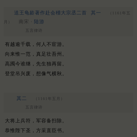
送王龟龄著作赴会稽大宗丞二首
其一
（1161年五
南宋 ·
陆游
月）
五言律诗
有越逾千载，何人不宦游。
向来惟一范，真足壮吾州。
高躅今谁继，先生独再留。
登堂吊兴废，想像气横秋。
其二
（1161年五月）
五言律诗
大将上兵符，军容备扫除。
恭惟陛下圣，方采直臣书。