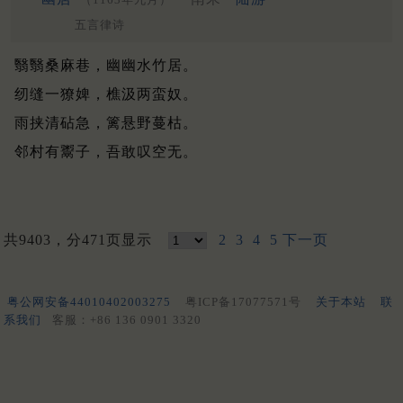
五言律诗
翳翳桑麻巷，幽幽水竹居。
纫缝一獠婢，樵汲两蛮奴。
雨挟清砧急，篱悬野蔓枯。
邻村有鬻子，吾敢叹空无。
共9403，分471页显示
2
3
4
5
下一页
粤公网安备44010402003275
粤ICP备17077571号
关于本站
联
系我们
客服：+86 136 0901 3320