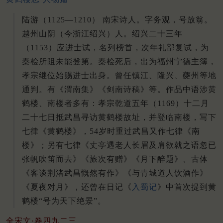
陆游（1125—1210） 南宋诗人。字务观，号放翁。
越州山阴（今浙江绍兴）人。绍兴二十三年
（1153）应进士试，名列榜首，次年礼部复试，为
秦桧所阻未能登第。秦桧死后，出为福州宁德主簿，
孝宗继位始赐进士出身。曾任镇江、隆兴、夔州等地
通判。有《渭南集》《剑南诗稿》等。作品中语涉黄
鹤楼、南楼者多有：孝宗乾道五年（1169）十二月
二十七日抵武昌寻访黄鹤楼故址，并登临南楼，写下
七律《黄鹤楼》，54岁时重过武昌又作七律《南
楼》；另有七律《丈亭遇老人长眉及肩欲就之语忽已
张帆吹笛而去》《旅次有赠》《月下醉题》、古体
《客谈荆渚武昌慨然有作》《与青城道人饮酒作》
《夏夜对月》，还曾在日记《
入蜀记
》中首次提到黄
鹤楼“号为天下绝景”。
全宋文·卷四九二三