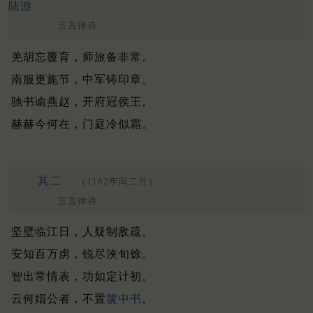
陆游
五言律诗
羌胡忘覆育，师旅备非常。
南服更旄节，中军铸印章。
驰书谕燕赵，开府冠侯王。
赫赫今何在，门庭冷似霜。
其二
（1162年闰二月）
五言律诗
坚壁临江日，人疑制敌疏。
安知百万虏，锐尽浃旬馀。
智出常情表，功如定计初。
云何媢公者，不置
箧中书
。