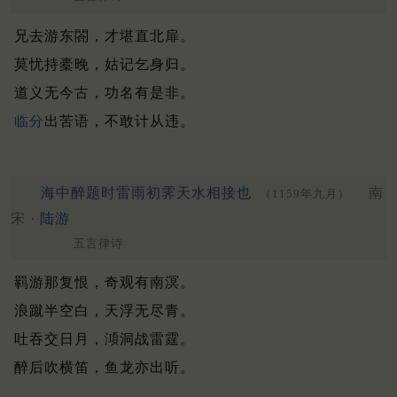
兄去游东閤，才堪直北扉。
莫忧持橐晚，姑记乞身归。
道义无今古，功名有是非。
临分
出苦语，不敢计从违。
海中醉题时雷雨初霁天水相接也
南
（1159年九月）
宋 ·
陆游
五言律诗
羁游那复恨，奇观有南溟。
浪蹴半空白，天浮无尽青。
吐吞交日月，澒洞战雷霆。
醉后吹横笛，鱼龙亦出听。