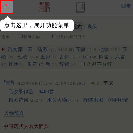
登录
点击这里，展开功能菜单
高级
关键词
选项
精确匹配
只顯示相關詩句
诗文库
宋
陆游
五律
七律
五
(共 9403 首)
1719
3158
绝
七绝
五排
古体
词
四言
六言
200
2170
31
1877
148
2
其他
乐府
赞
辞赋
作品不分行
37
11
17
23
10
陆游
南宋
1125年10月17日 — 1210年12月29日
朝代：
已收录作品：9403首
相关诗词
相关人物
行迹地图
词学图录
(2727)
(174)
人物简介
中国历代人名大辞典