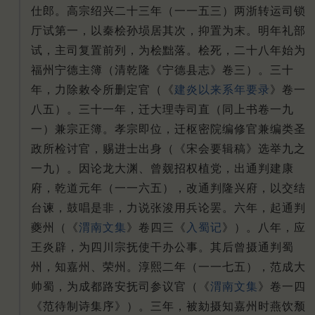
仕郎。高宗绍兴二十三年（一一五三）两浙转运司锁
厅试第一，以秦桧孙埙居其次，抑置为末。明年礼部
试，主司复置前列，为桧黜落。桧死，二十八年始为
福州宁德主簿（清乾隆《宁德县志》卷三）。三十
年，力除敕令所删定官（《
建炎以来系年要录
》卷一
八五）。三十一年，迁大理寺司直（同上书卷一九
一）兼宗正簿。孝宗即位，迁枢密院编修官兼编类圣
政所检讨官，赐进士出身（《宋会要辑稿》选举九之
一九）。因论龙大渊、曾觌招权植党，出通判建康
府，乾道元年（一一六五），改通判隆兴府，以交结
台谏，鼓唱是非，力说张浚用兵论罢。六年，起通判
夔州（《
渭南文集
》卷四三《
入蜀记
》）。八年，应
王炎辟，为四川宗抚使干办公事。其后曾摄通判蜀
州，知嘉州、荣州。淳熙二年（一一七五），范成大
帅蜀，为成都路安抚司参议官（《
渭南文集
》卷一四
《范待制诗集序》）。三年，被劾摄知嘉州时燕饮颓