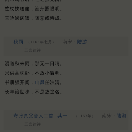
拄杖扶腰痛，渔舟照眼明。
苦吟缘病辍，随意或诗成。
秋雨
南宋 ·
陆游
（1163年七月）
五言律诗
漫道秋来雨，那无一日晴。
只供高枕卧，不放小窗明。
书册频开阖，
山瓢
任浊清。
长年谙世味，不是故逃名。
寄张真父舍人二首
其一
南宋 ·
陆游
（1163年）
五言律诗