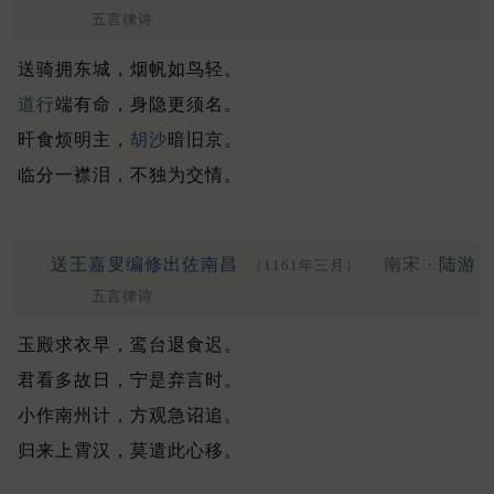
五言律诗
送骑拥东城，烟帆如鸟轻。
道行
端有命，身隐更须名。
旰食烦明主，
胡沙
暗旧京。
临分一襟泪，不独为交情。
送王嘉叟编修出佐南昌
南宋 ·
陆游
（1161年三月）
五言律诗
玉殿求衣早，鸾台退食迟。
君看多故日，宁是弃言时。
小作南州计，方观急诏追。
归来上霄汉，莫遣此心移。