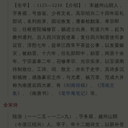
【生卒】：1125—1210 【介绍】： 宋越州山阴人，
字务观，号放翁。少有文名。高宗绍兴二十四年应礼
部试，名列前茅。因论恢复，遭秦桧黜落。孝宗即
位，任枢密院编修官，赐进士出身。乾道六年，起为
夔州通判。后入四川宣抚使幕，复任四川制置使司参
议官。淳熙七年，提举江西常平茶盐公事，以发粟赈
灾，被劾罢。十六年，任礼部郎中，劾罢，闲居十余
年。宁宗嘉泰二年，召修孝宗、光宗实录。以宝谟阁
待制致仕。工诗、词、散文，亦长于史学。其诗多沉
郁顿挫，感激豪宕之作，与尤袤、杨万里、范成大并
称为南渡后四大家。有《
剑南诗稿
》、《
渭南文
集
》、《南唐书》、《
老学庵笔记
》等。
全宋诗
陆游（一一二五～一二○九），字务观，越州山阴
（今浙江绍兴）人。宰子。年十二能诗文，以荫补登