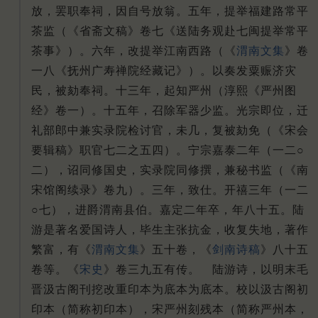
放，罢职奉祠，因自号放翁。五年，提举福建路常平
茶监（《省斋文稿》卷七《送陆务观赴七闽提举常平
茶事》）。六年，改提举江南西路（《
渭南文集
》卷
一八《抚州广寿禅院经藏记》）。以奏发粟赈济灾
民，被劾奉祠。十三年，起知严州（淳熙《严州图
经》卷一）。十五年，召除军器少监。光宗即位，迁
礼部郎中兼实录院检讨官，未几，复被劾免（《宋会
要辑稿》职官七二之五四）。宁宗嘉泰二年（一二○
二），诏同修国史，实录院同修撰，兼秘书监（《南
宋馆阁续录》卷九）。三年，致仕。开禧三年（一二
○七），进爵渭南县伯。嘉定二年卒，年八十五。陆
游是著名爱国诗人，毕生主张抗金，收复失地，著作
繁富，有《
渭南文集
》五十卷，《
剑南诗稿
》八十五
卷等。《
宋史
》卷三九五有传。 陆游诗，以明末毛
晋汲古阁刊挖改重印本为底本为底本。校以汲古阁初
印本（简称初印本），宋严州刻残本（简称严州本，