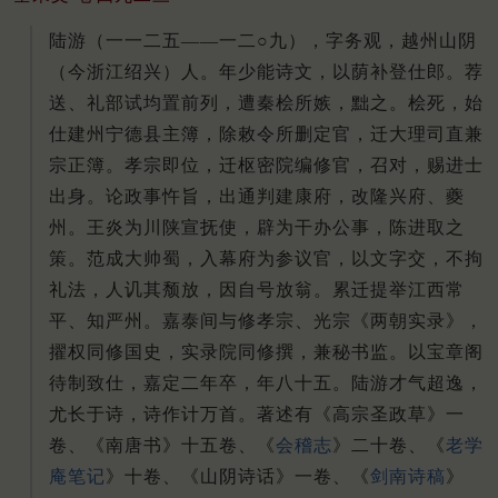
陆游（一一二五——一二○九），字务观，越州山阴
（今浙江绍兴）人。年少能诗文，以荫补登仕郎。荐
送、礼部试均置前列，遭秦桧所嫉，黜之。桧死，始
仕建州宁德县主簿，除敕令所删定官，迁大理司直兼
宗正簿。孝宗即位，迁枢密院编修官，召对，赐进士
出身。论政事忤旨，出通判建康府，改隆兴府、夔
州。王炎为川陕宣抚使，辟为干办公事，陈进取之
策。范成大帅蜀，入幕府为参议官，以文字交，不拘
礼法，人讥其颓放，因自号放翁。累迁提举江西常
平、知严州。嘉泰间与修孝宗、光宗《两朝实录》，
擢权同修国史，实录院同修撰，兼秘书监。以宝章阁
待制致仕，嘉定二年卒，年八十五。陆游才气超逸，
尤长于诗，诗作计万首。著述有《高宗圣政草》一
卷、《南唐书》十五卷、《
会稽志
》二十卷、《
老学
庵笔记
》十卷、《山阴诗话》一卷、《
剑南诗稿
》