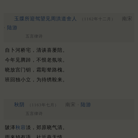
玉牒所迎驾望见周洪道舍人
南宋
（1162年十二月）
·
陆游
五言律诗
自卜河桥宅，清谈喜屡陪。
今年见腾踔，不恨老氛埃。
晓放宫门钥，霜彫辇路槐。
班回独小立，为待绣鞍来。
秋阴
南宋 ·
陆游
（1163年七月）
五言律诗
陂泽
秋容
淡，郊原晓气清。
雨来鸠有语，社近燕无情。