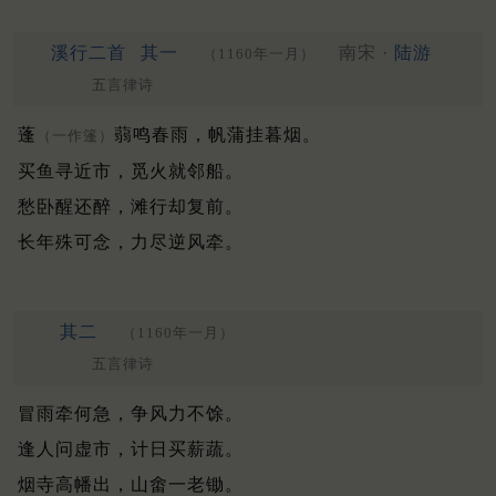
溪行二首
其一
南宋 ·
陆游
（1160年一月）
五言律诗
蓬
蒻鸣春雨，帆蒲挂暮烟。
（一作篷）
买鱼寻近市，觅火就邻船。
愁卧醒还醉，滩行却复前。
长年殊可念，力尽逆风牵。
其二
（1160年一月）
五言律诗
冒雨牵何急，争风力不馀。
逢人问虚市，计日买薪蔬。
烟寺高幡出，山畬一老锄。